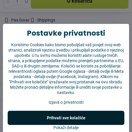
U košaricu
Pas čuvar
Shippings
Postavke privatnosti
Proizvođač:
Vysajto.sk
Koristimo Cookies kako bismo poboljšali vaš posjet ovoj web
✅ Spremno za slanje odmah
stranici, analizirali njezinu izvedbu i prikupljali podatke o njezinoj
✅ BESPLATNA dostava iznad 55 EUR
upotrebi. U tu svrhu možemo koristiti alate i usluge trećih
✅ 14 dana za povrat robe
strana, a prikupljene podatke možemo prenijeti partnerima u EU,
SAD-u ili drugim zemljama. Kolačići se koriste za poboljšanje
relevantnosti oglasa putem Google oglasa -
detalji ovdje
ili Meta
Opis
podataka -
detalji ovdje
(Facebook, Instagram). Klikom na
"Prihvati sve kolačiće" izražavate svoj pristanak na ovu obradu.
Možete pronaći detaljne informacije ili urediti svoje postavke u
Reviews
0
nastavku.
Izjava o privatnosti
Alternativni proizvodi
Prihvati sve kolačiće
Pokaži detalje