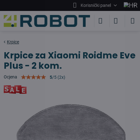
Korisnički panel
Krpice
Krpice za Xiaomi Roidme Eve
Plus - 2 kom.
Ocjena
5
/
5
(
2
x)