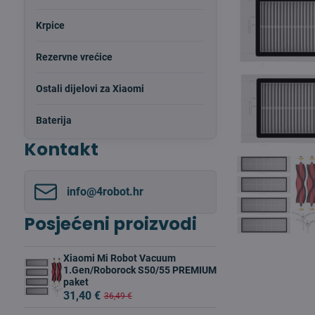
Krpice
Rezervne vrećice
Ostali dijelovi za Xiaomi
Baterija
Kontakt
info​@4robot​.hr
Posjećeni proizvodi
Xiaomi Mi Robot Vacuum
1.Gen/Roborock S50/55 PREMIUM
paket
31,40 €
36,49 €