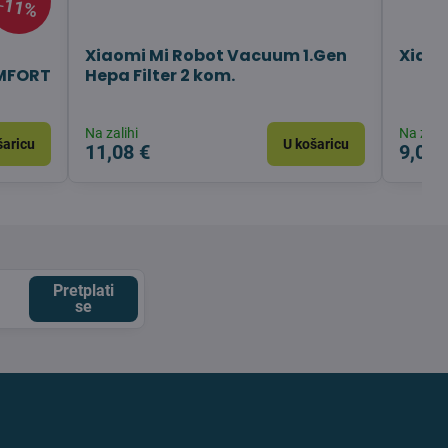
11%
Xiaomi Mi Robot Vacuum 1.Gen
Xiaom
OMFORT
Hepa Filter 2 kom.
Na zalihi
Na zalih
šaricu
U košaricu
11,08 €
9,04 
Pretplati
se