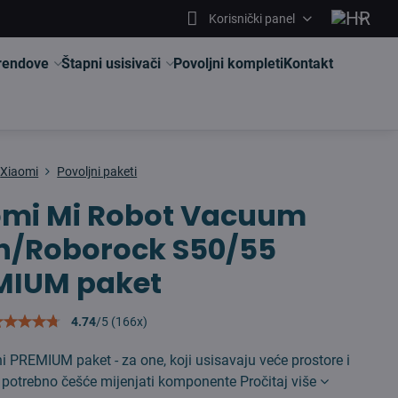
Korisnički panel
brendove
Štapni usisivači
Povoljni kompleti
Kontakt
Xiaomi
Povoljni paketi
omi Mi Robot Vacuum
en/Roborock S50/55
MIUM paket
4.74
/
5
(
166
x)
ni PREMIUM paket - za one, koji usisavaju veće prostore i
je potrebno češće mijenjati komponente
Pročitaj više