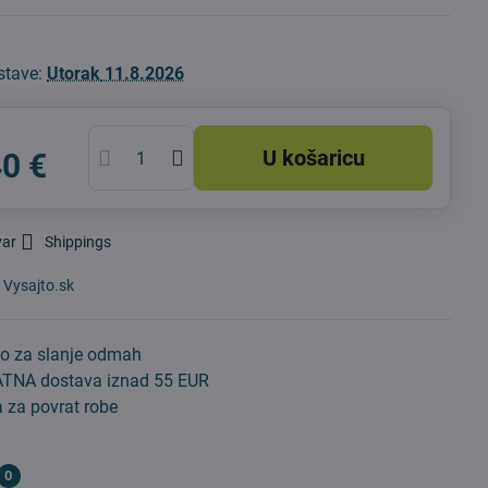
stave:
Utorak
11.8.2026
U košaricu
40 €
var
Shippings
:
Vysajto.sk
o za slanje odmah
TNA dostava iznad 55 EUR
 za povrat robe
0