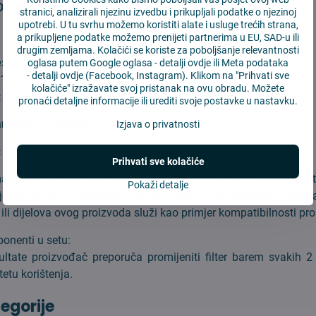
SDJQR03RR
stranici, analizirali njezinu izvedbu i prikupljali podatke o njezinoj
upotrebi. U tu svrhu možemo koristiti alate i usluge trećih strana,
a prikupljene podatke možemo prenijeti partnerima u EU, SAD-u ili
drugim zemljama. Kolačići se koriste za poboljšanje relevantnosti
e:
195*35 mm
oglasa putem Google oglasa -
detalji ovdje
ili Meta podataka
-
detalji ovdje
(Facebook, Instagram). Klikom na "Prihvati sve
:
165*52*13 mm
kolačiće" izražavate svoj pristanak na ovu obradu. Možete
:
110*60 mm
pronaći detaljne informacije ili urediti svoje postavke u nastavku.
amjena:
3 mesiace
Izjava o privatnosti
:
4 kom filtrov, 2 kom glavne četke, 2 kom bočne četke
Prihvati sve kolačiće
 nije originalan proizvod Xiaomi te za nju ne važi jamstvo od t
Pokaži detalje
e registrirana zaštićena marka i bilo kakvo korištenje trgo
ili dijelova ovog proizvoda služi kao primjer kompatibilnosti pr
onenti u setu:
ultate proizvođač preporuča promijeniti filter barem svakih 2
tetu korištenja.
tegorije