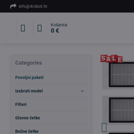
info@4robot.hr
Košarica
0 €
Categories
Povoljni paketi
Izabrati model
Filteri
Glavne četke
Bočne četke