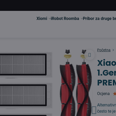
Xiomi
iRobot Roomba
Pribor za druge 
Početna
Xia
1.G
PRE
Ocjena
Alternativ
često te 