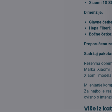
Xiaomi 1S 
Dimenzije:
Glavne četk
Hepa Filteri
Bočne četke
Preporučena z
Sadržaj paketa
Rezervna oprema
Marka Xiaomi j
Xiaomi, modela 
Mijenjanje komp
Za najbolje rez
ovisno o intenzi
Više iz ka