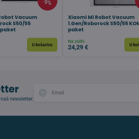
9%
 Robot Vacuum
Xiaomi Mi Robot Vacuum
rock S50/55
1.Gen/Roborock S50/55 K
paket
paket
Na zalihi
U košaricu
U ko
24,29 €
tter
 naš newsletter: