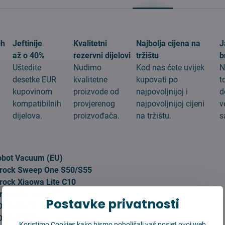
ih
Jeftinije
Kvalitetni
Najbolja cijena na
J
až o 40%
rezervni dijelovi
tržištu
b
Uštedite
Nudimo
Kod nas ćete uvijek
N
desetke EUR
kvalitetne
kupovati po
t
kupovinom
proizvode od
najpovoljnijoj i
d
g
kompatibilnih
provjerenog
najpovoljnijoj cijeni
v
dijelova.
proizvođača.
na tržištu.
s
:
obot Vacuum (EU)
rock Sweep One S50/S55
rock Xiaowa Lite C10
rock Xiaowa E20
Postavke privatnosti
SDJQR01RR
SDJQR02RR
Koristimo Cookies kako bismo poboljšali vaš posjet ovoj web