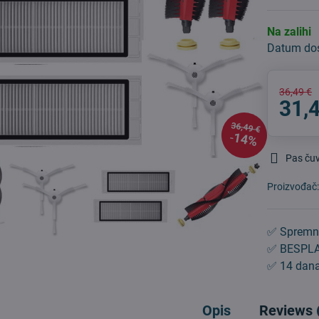
Na zalihi
Datum do
36,49 €
31,
36,49 €
14%
Pas ču
Proizvođač
✅ Spremn
✅ BESPLA
✅ 14 dana
Opis
Reviews