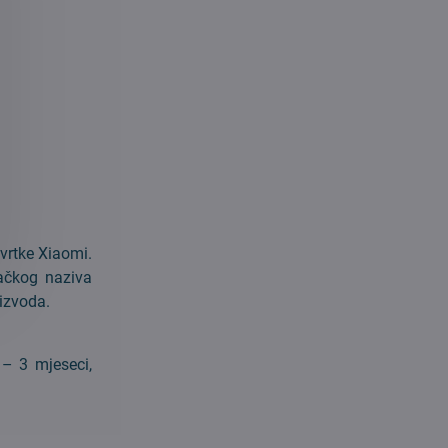
vrtke Xiaomi.
vačkog naziva
oizvoda.
 – 3 mjeseci,