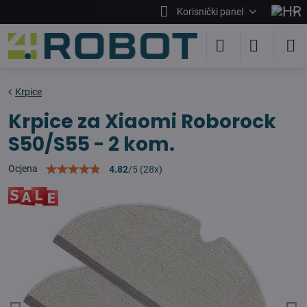
Korisnički panel
Krpice
Krpice za Xiaomi Roborock
S50/S55 - 2 kom.
Ocjena
4.82
/
5
(
28
x)