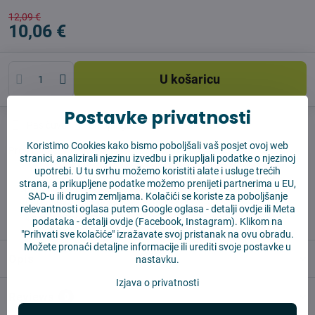
12,09 €
10,06 €
U košaricu
Postavke privatnosti
Pas čuvar
Shippings
Koristimo Cookies kako bismo poboljšali vaš posjet ovoj web
Proizvođač:
Vysajto.sk
stranici, analizirali njezinu izvedbu i prikupljali podatke o njezinoj
upotrebi. U tu svrhu možemo koristiti alate i usluge trećih
strana, a prikupljene podatke možemo prenijeti partnerima u EU,
✅ Spremno za slanje odmah
SAD-u ili drugim zemljama. Kolačići se koriste za poboljšanje
✅ BESPLATNA dostava iznad 55 EUR
relevantnosti oglasa putem Google oglasa -
detalji ovdje
ili Meta
✅ 14 dana za povrat robe
podataka -
detalji ovdje
(Facebook, Instagram). Klikom na
"Prihvati sve kolačiće" izražavate svoj pristanak na ovu obradu.
Možete pronaći detaljne informacije ili urediti svoje postavke u
Opis
nastavku.
Izjava o privatnosti
Reviews
0