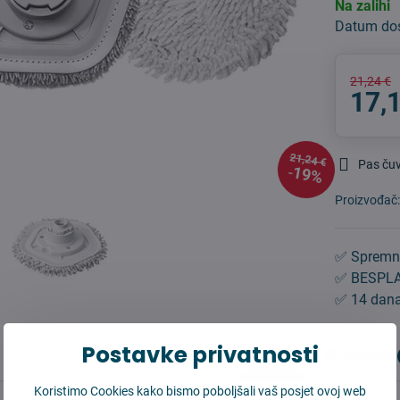
Na zalihi
Datum do
21,24 €
17,
21,24 €
Pas ču
19%
Proizvođač
✅ Spremn
✅ BESPLA
✅ 14 dana
Postavke privatnosti
Opis
Reviews
Koristimo Cookies kako bismo poboljšali vaš posjet ovoj web