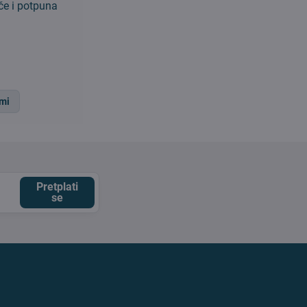
če i potpuna
omi
Pretplati
se