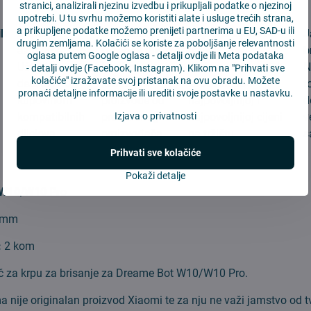
stranici, analizirali njezinu izvedbu i prikupljali podatke o njezinoj
upotrebi. U tu svrhu možemo koristiti alate i usluge trećih strana,
a prikupljene podatke možemo prenijeti partnerima u EU, SAD-u ili
ih
Jeftinije
Kvalitetni
Najbolja cijena na
J
drugim zemljama. Kolačići se koriste za poboljšanje relevantnosti
až o 40%
rezervni dijelovi
tržištu
b
oglasa putem Google oglasa -
detalji ovdje
ili Meta podataka
Uštedite
Nudimo
Kod nas ćete uvijek
N
-
detalji ovdje
(Facebook, Instagram). Klikom na "Prihvati sve
kolačiće" izražavate svoj pristanak na ovu obradu. Možete
desetke EUR
kvalitetne
kupovati po
t
pronaći detaljne informacije ili urediti svoje postavke u nastavku.
kupovinom
proizvode od
najpovoljnijoj i
d
g
kompatibilnih
provjerenog
Izjava o privatnosti
najpovoljnijoj cijeni
v
dijelova.
proizvođača.
na tržištu.
s
Prihvati sve kolačiće
:
Pokaži detalje
 W10/W10 Pro
0 mm
:
2 kom
č za krpu za brisanje za Dreame Bot W10/W10 Pro.
 nije originalan proizvod Xiaomi te za nju ne važi jamstvo od t