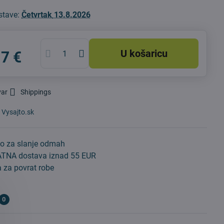
stave:
Četvrtak
13.8.2026
U košaricu
17 €
var
Shippings
:
Vysajto.sk
o za slanje odmah
TNA dostava iznad 55 EUR
 za povrat robe
0