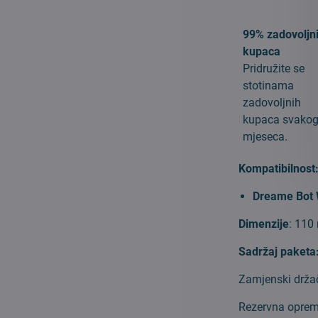
99% zadovoljn
kupaca
Pridružite se
stotinama
zadovoljnih
kupaca svako
mjeseca.
Kompatibilnost
Dreame Bot
Dimenzije
: 11
Sadržaj paketa
Zamjenski drža
Rezervna oprema