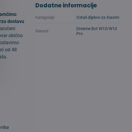
Dodatne informacije
amčimo
Kategorije:
Ostali dijelovi za Xiaomi
rzu dostavu
aručeni
Dreame Bot W10/W10
Xiaomi:
Pro
ovar obično
ostavimo
eć od 48
ata.
vrtke