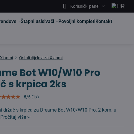
Korisnički panel
brendove
Štapni usisivači
Povoljni kompleti
Kontakt
Xiaomi
Ostali dijelovi za Xiaomi
ame Bot W10/W10 Pro
č s krpica 2ks
5
/
5
(
1
x)
vni držač s krpica za Dreame Bot W10/W10 Pro. 2 kom. u
.
Pročitaj više