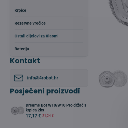
Krpice
Rezervne vrećice
Ostali dijelovi za Xiaomi
Baterija
Kontakt
info​@4robot​.hr
Posjećeni proizvodi
Dreame Bot W10/W10 Pro držač s
krpica 2ks
17,17 €
21,24 €