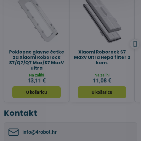
Poklopac glavne četke
Xiaomi Roborock S7
za Xiaomi Roborock
MaxV Ultra Hepa filter 2
S7/Q7/Q7 Max/S7 MaxV
kom.
ultra
Na zalihi
Na zalihi
13,11 €
11,08 €
U košaricu
U košaricu
Kontakt
info​@4robot​.hr