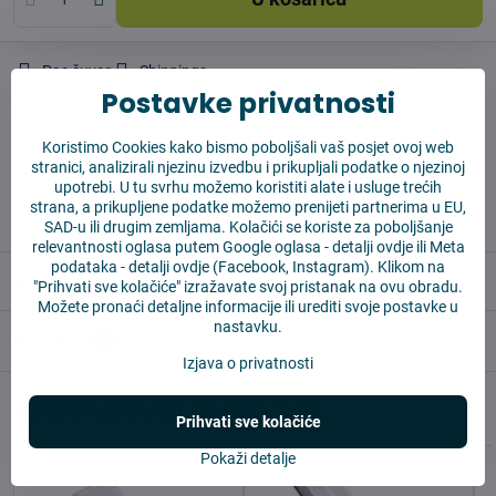
Pas čuvar
Shippings
Postavke privatnosti
Proizvođač:
Vysajto.sk
Koristimo Cookies kako bismo poboljšali vaš posjet ovoj web
stranici, analizirali njezinu izvedbu i prikupljali podatke o njezinoj
✅ Spremno za slanje odmah
upotrebi. U tu svrhu možemo koristiti alate i usluge trećih
✅ BESPLATNA dostava iznad 55 EUR
strana, a prikupljene podatke možemo prenijeti partnerima u EU,
✅ 14 dana za povrat robe
SAD-u ili drugim zemljama. Kolačići se koriste za poboljšanje
relevantnosti oglasa putem Google oglasa -
detalji ovdje
ili Meta
podataka -
detalji ovdje
(Facebook, Instagram). Klikom na
Opis
"Prihvati sve kolačiće" izražavate svoj pristanak na ovu obradu.
Možete pronaći detaljne informacije ili urediti svoje postavke u
nastavku.
Reviews
0
Izjava o privatnosti
Alternativni proizvodi
Prihvati sve kolačiće
Pokaži detalje