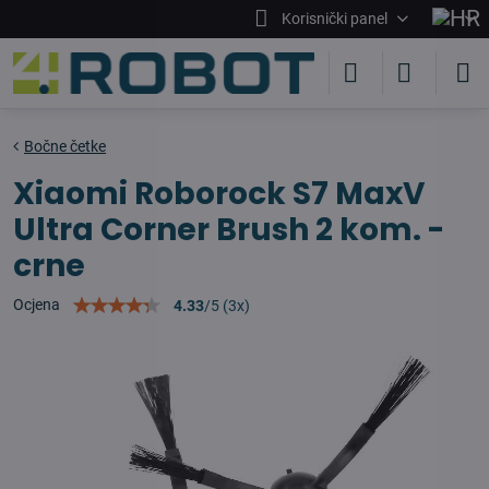
Korisnički panel
Bočne četke
Xiaomi Roborock S7 MaxV
Ultra Corner Brush 2 kom. -
crne
Ocjena
4.33
/
5
(
3
x)