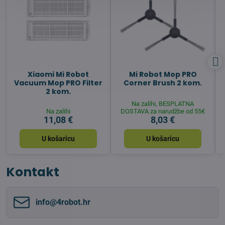
Xiaomi Mi Robot
Mi Robot Mop PRO
Vacuum Mop PRO Filter
Corner Brush 2 kom.
2 kom.
Na zalihi, BESPLATNA
Na zalihi
DOSTAVA za narudžbe od 55€
11,08 €
8,03 €
U košaricu
U košaricu
Kontakt
info​@4robot​.hr