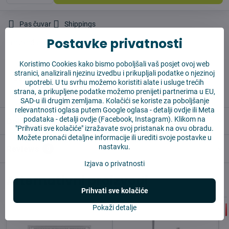
Pas čuvar
Shippings
Postavke privatnosti
Proizvođač:
Vysajto.sk
Koristimo Cookies kako bismo poboljšali vaš posjet ovoj web
✅ Spremno za slanje odmah
stranici, analizirali njezinu izvedbu i prikupljali podatke o njezinoj
✅ BESPLATNA dostava iznad 55 EUR
upotrebi. U tu svrhu možemo koristiti alate i usluge trećih
strana, a prikupljene podatke možemo prenijeti partnerima u EU,
✅ 14 dana za povrat robe
SAD-u ili drugim zemljama. Kolačići se koriste za poboljšanje
relevantnosti oglasa putem Google oglasa -
detalji ovdje
ili Meta
podataka -
detalji ovdje
(Facebook, Instagram). Klikom na
Opis
"Prihvati sve kolačiće" izražavate svoj pristanak na ovu obradu.
Možete pronaći detaljne informacije ili urediti svoje postavke u
nastavku.
Reviews
0
Izjava o privatnosti
Alternativni proizvodi
Prihvati sve kolačiće
Pokaži detalje