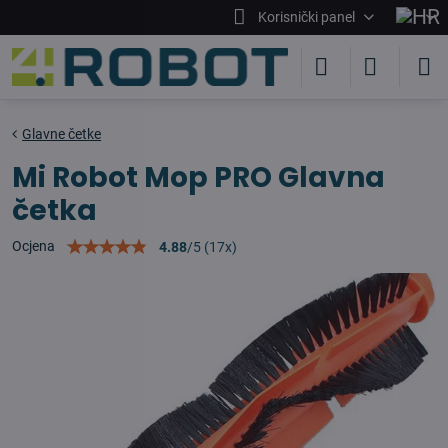
Korisnički panel
Glavne četke
Mi Robot Mop PRO Glavna
četka
Ocjena
4.88
/
5
(
17
x)