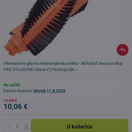
9%
Alternativna glavna višenamjenska četka - Mi Robot Vacuum Mop
PRO STYJ02YM i Viomi V2
Pročitaj više
Na zalihi
Datum dostave:
Utorak
11.8.2026
11,08 €
10,06 €
U košaricu