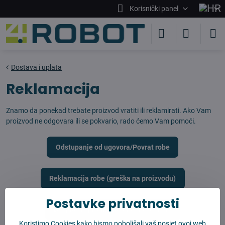
Korisnički panel
Dostava i uplata
Reklamacija
Znamo da ponekad trebate proizvod vratiti ili reklamirati. Ako Vam
proizvod ne odgovara ili se pokvario, rado ćemo Vam pomoći.
Odstupanje od ugovora/Povrat robe
Reklamacija robe (greška na proizvodu)
Postavke privatnosti
Besplatna promjena robe do 30 dana
Koristimo Cookies kako bismo poboljšali vaš posjet ovoj web