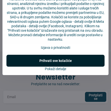
stranici, analizirali njezinu izvedbu i prikupljali podatke o njezinoj
Nekompletna pošiljka / Pogrešna roba
upotrebi. U tu svrhu možemo koristiti alate i usluge trećih
strana, a prikupljene podatke možemo prenijeti partnerima u EU,
SAD-u ili drugim zemljama. Kolačići se koriste za poboljšanje
Kontakt
relevantnosti oglasa putem Google oglasa -
detalji ovdje
ili Meta
podataka -
detalji ovdje
(Facebook, Instagram). Klikom na
"Prihvati sve kolačiće" izražavate svoj pristanak na ovu obradu.
Možete pronaći detaljne informacije ili urediti svoje postavke u
info​@4robot​.hr
nastavku.
Izjava o privatnosti
Prihvati sve kolačiće
Pokaži detalje
Newsletter
Pretplatite se na naš newsletter:
Pretplati
se