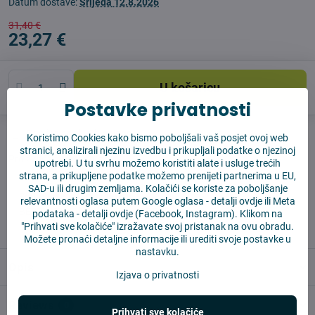
Datum dostave:
Srijeda
12.8.2026
31,40 €
23,27 €
U košaricu
Postavke privatnosti
Pas čuvar
Shippings
Koristimo Cookies kako bismo poboljšali vaš posjet ovoj web
stranici, analizirali njezinu izvedbu i prikupljali podatke o njezinoj
Proizvođač:
Vysajto.sk
upotrebi. U tu svrhu možemo koristiti alate i usluge trećih
strana, a prikupljene podatke možemo prenijeti partnerima u EU,
SAD-u ili drugim zemljama. Kolačići se koriste za poboljšanje
✅ Spremno za slanje odmah
relevantnosti oglasa putem Google oglasa -
detalji ovdje
ili Meta
✅ BESPLATNA dostava iznad 55 EUR
podataka -
detalji ovdje
(Facebook, Instagram). Klikom na
✅ 14 dana za povrat robe
"Prihvati sve kolačiće" izražavate svoj pristanak na ovu obradu.
Možete pronaći detaljne informacije ili urediti svoje postavke u
nastavku.
Opis
Izjava o privatnosti
Reviews
0
Prihvati sve kolačiće