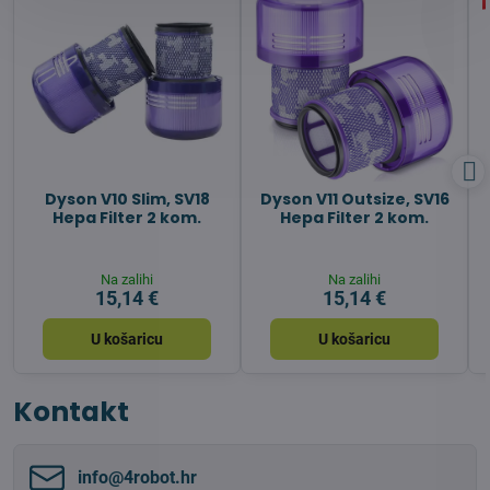
Dyson V10 Slim, SV18
Dyson V11 Outsize, SV16
Hepa Filter 2 kom.
Hepa Filter 2 kom.
Na zalihi
Na zalihi
15,14 €
15,14 €
U košaricu
U košaricu
Kontakt
info​@4robot​.hr