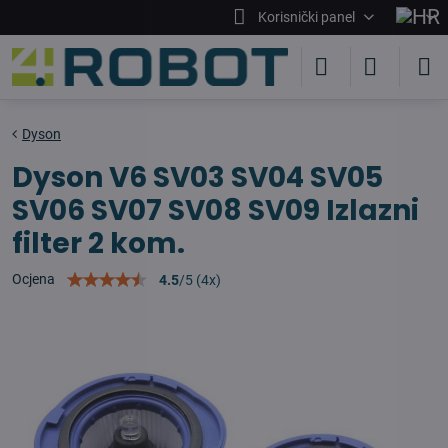
Korisnički panel
Dyson
Dyson V6 SV03 SV04 SV05
SV06 SV07 SV08 SV09 Izlazni
filter 2 kom.
Ocjena
4.5
/
5
(
4
x)