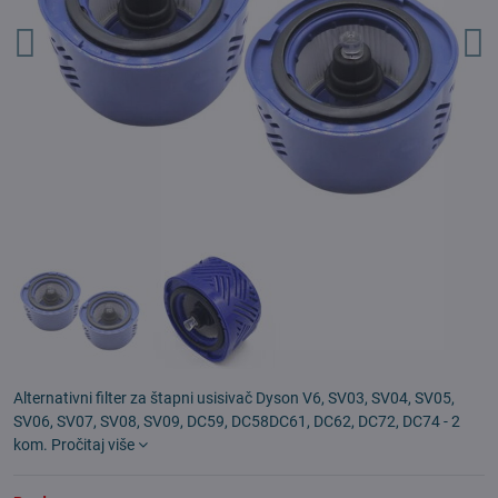
Alternativni filter za štapni usisivač Dyson V6, SV03, SV04, SV05,
SV06, SV07, SV08, SV09, DC59, DC58DC61, DC62, DC72, DC74 - 2
kom.
Pročitaj više