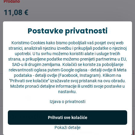
Prodano
11,08 €
Pas čuvar
Shippings
Postavke privatnosti
Proizvođač:
Vysajto.sk
Koristimo Cookies kako bismo poboljšali vaš posjet ovoj web
stranici, analizirali njezinu izvedbu i prikupljali podatke o njezinoj
✅ Spremno za slanje odmah
upotrebi. U tu svrhu možemo koristiti alate i usluge trećih
✅ BESPLATNA dostava iznad 55 EUR
strana, a prikupljene podatke možemo prenijeti partnerima u EU,
✅ 14 dana za povrat robe
SAD-u ili drugim zemljama. Kolačići se koriste za poboljšanje
relevantnosti oglasa putem Google oglasa -
detalji ovdje
ili Meta
podataka -
detalji ovdje
(Facebook, Instagram). Klikom na
"Prihvati sve kolačiće" izražavate svoj pristanak na ovu obradu.
Opis
Možete pronaći detaljne informacije ili urediti svoje postavke u
nastavku.
Reviews
0
Izjava o privatnosti
Alternativni proizvodi
Prihvati sve kolačiće
Pokaži detalje