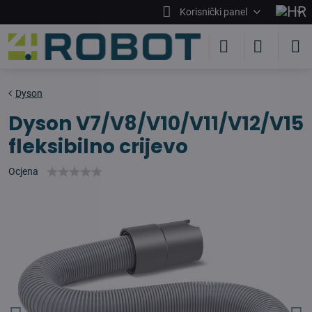
Korisnički panel
Dyson
Dyson V7/V8/V10/V11/V12/V15
fleksibilno crijevo
Ocjena