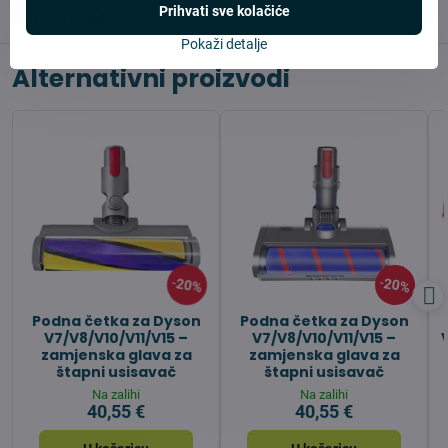
Prihvati sve kolačiće
Reviews
0
Pokaži detalje
Alternativni proizvodi
20%
20%
Podna četka za Dyson
Podna četka za Dyson
V7/V8/V10/V11/V15 –
V7/V8/V10/V11/V15 –
zamjenska glava za
zamjenska glava za
štapni usisavač
štapni usisavač
Na zalihi
Na zalihi
40,55 €
40,55 €