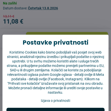
Na zalihi
Datum dostave:
Četvrtak
13.8.2026
13,11 €
11,08 €
U košaricu
Postavke privatnosti
Koristimo Cookies kako bismo poboljšali vaš posjet ovoj web
Pas čuvar
Shippings
stranici, analizirali njezinu izvedbu i prikupljali podatke o njezinoj
upotrebi. U tu svrhu možemo koristiti alate i usluge trećih
Proizvođač:
4Robot
strana, a prikupljene podatke možemo prenijeti partnerima u EU,
SAD-u ili drugim zemljama. Kolačići se koriste za poboljšanje
relevantnosti oglasa putem Google oglasa -
detalji ovdje
ili Meta
✅ Spremno za slanje odmah
podataka -
detalji ovdje
(Facebook, Instagram). Klikom na
✅ BESPLATNA dostava iznad 55 EUR
"Prihvati sve kolačiće" izražavate svoj pristanak na ovu obradu.
✅ 14 dana za povrat robe
Možete pronaći detaljne informacije ili urediti svoje postavke u
nastavku.
Izjava o privatnosti
Opis