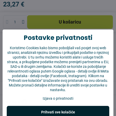
23,27 €
U košaricu
Postavke privatnosti
Pas čuvar
Shippings
Koristimo Cookies kako bismo poboljšali vaš posjet ovoj web
Proizvođač:
4Robot
stranici, analizirali njezinu izvedbu i prikupljali podatke o njezinoj
upotrebi. U tu svrhu možemo koristiti alate i usluge trećih
strana, a prikupljene podatke možemo prenijeti partnerima u EU,
✅ Spremno za slanje odmah
SAD-u ili drugim zemljama. Kolačići se koriste za poboljšanje
✅ BESPLATNA dostava iznad 55 EUR
relevantnosti oglasa putem Google oglasa -
detalji ovdje
ili Meta
✅ 14 dana za povrat robe
podataka -
detalji ovdje
(Facebook, Instagram). Klikom na
"Prihvati sve kolačiće" izražavate svoj pristanak na ovu obradu.
Možete pronaći detaljne informacije ili urediti svoje postavke u
Opis
nastavku.
Izjava o privatnosti
Reviews
0
Prihvati sve kolačiće