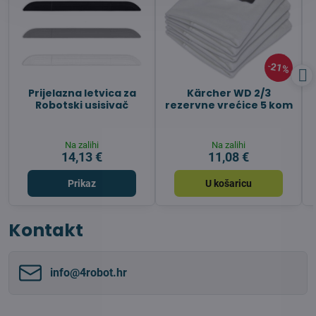
21%
Prijelazna letvica za
Kärcher WD 2/3
Robotski usisivač
rezervne vrećice 5 kom
Na zalihi
Na zalihi
14,13 €
11,08 €
Prikaz
U košaricu
Kontakt
info​@4robot​.hr