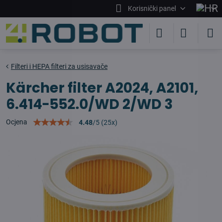
Korisnički panel
Filteri i HEPA filteri za usisavače
Kärcher filter A2024, A2101,
6.414-552.0/WD 2/WD 3
Ocjena
4.48
/
5
(
25
x)