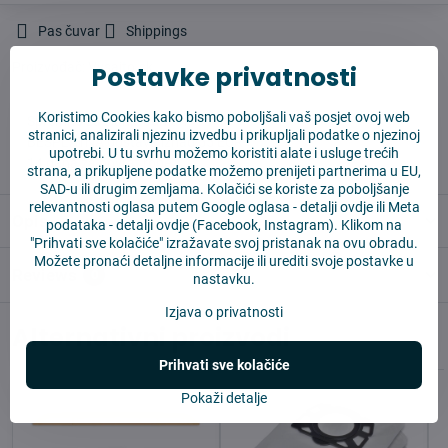
Pas čuvar
Shippings
Proizvođač:
Vysajto.sk
Postavke privatnosti
Koristimo Cookies kako bismo poboljšali vaš posjet ovoj web
✅ Spremno za slanje odmah
stranici, analizirali njezinu izvedbu i prikupljali podatke o njezinoj
✅ BESPLATNA dostava iznad 55 EUR
upotrebi. U tu svrhu možemo koristiti alate i usluge trećih
✅ 14 dana za povrat robe
strana, a prikupljene podatke možemo prenijeti partnerima u EU,
SAD-u ili drugim zemljama. Kolačići se koriste za poboljšanje
relevantnosti oglasa putem Google oglasa -
detalji ovdje
ili Meta
Opis
podataka -
detalji ovdje
(Facebook, Instagram). Klikom na
"Prihvati sve kolačiće" izražavate svoj pristanak na ovu obradu.
Možete pronaći detaljne informacije ili urediti svoje postavke u
Reviews
0
nastavku.
Izjava o privatnosti
Alternativni proizvodi
Prihvati sve kolačiće
Pokaži detalje