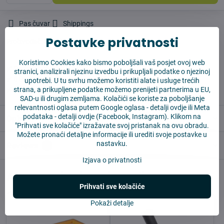
Pas čuvar
Shippings
Postavke privatnosti
Proizvođač:
Vysajto.sk
Koristimo Cookies kako bismo poboljšali vaš posjet ovoj web
✅ Spremno za slanje odmah
stranici, analizirali njezinu izvedbu i prikupljali podatke o njezinoj
✅ BESPLATNA dostava iznad 55 EUR
upotrebi. U tu svrhu možemo koristiti alate i usluge trećih
strana, a prikupljene podatke možemo prenijeti partnerima u EU,
✅ 14 dana za povrat robe
SAD-u ili drugim zemljama. Kolačići se koriste za poboljšanje
relevantnosti oglasa putem Google oglasa -
detalji ovdje
ili Meta
podataka -
detalji ovdje
(Facebook, Instagram). Klikom na
Opis
"Prihvati sve kolačiće" izražavate svoj pristanak na ovu obradu.
Možete pronaći detaljne informacije ili urediti svoje postavke u
nastavku.
Reviews
0
Izjava o privatnosti
Alternativni proizvodi
Prihvati sve kolačiće
Pokaži detalje