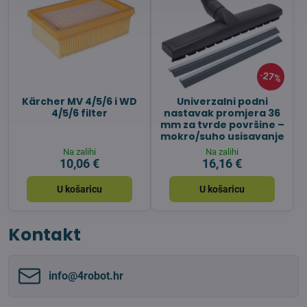
27%
Kärcher MV 4/5/6 i WD
Univerzalni podni
4/5/6 filter
nastavak promjera 36
mm za tvrde površine –
mokro/suho usisavanje
Na zalihi
Na zalihi
10,06 €
16,16 €
U košaricu
U košaricu
Kontakt
info​@4robot​.hr