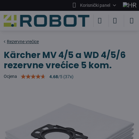
Korisnički panel
Rezervne vrećice
Kärcher MV 4/5 a WD 4/5/6
rezervne vrećice 5 kom.
Ocjena
4.68
/
5
(
37
x)