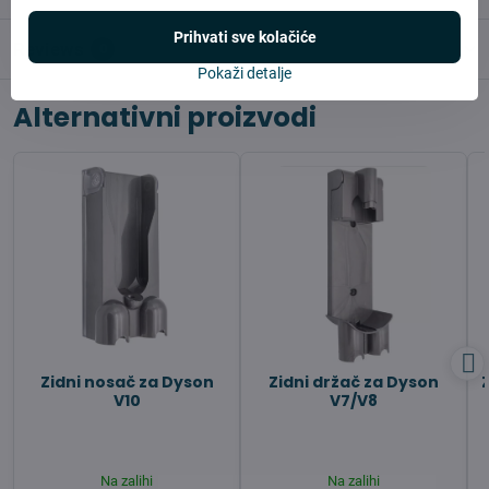
Prihvati sve kolačiće
Reviews
0
Pokaži detalje
Alternativni proizvodi
Zidni nosač za Dyson
Zidni držač za Dyson
V10
V7/V8
Na zalihi
Na zalihi