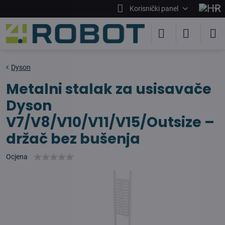
Korisnički panel
Dyson
Metalni stalak za usisavače
Dyson
V7/V8/V10/V11/V15/Outsize –
držač bez bušenja
Ocjena