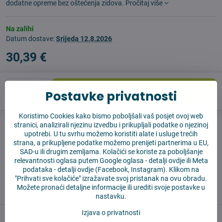
dodatne opreme bez oštećenja zidova.
Pročitaj više
Na zalihi
Datum dostave:
Srijeda
12.8.2026
30,39 €
U košaricu
Postavke privatnosti
Koristimo Cookies kako bismo poboljšali vaš posjet ovoj web
Pas čuvar
Shippings
stranici, analizirali njezinu izvedbu i prikupljali podatke o njezinoj
upotrebi. U tu svrhu možemo koristiti alate i usluge trećih
Proizvođač:
4Robot
strana, a prikupljene podatke možemo prenijeti partnerima u EU,
SAD-u ili drugim zemljama. Kolačići se koriste za poboljšanje
relevantnosti oglasa putem Google oglasa -
detalji ovdje
ili Meta
✅ Spremno za slanje odmah
podataka -
detalji ovdje
(Facebook, Instagram). Klikom na
✅ BESPLATNA dostava iznad 55 EUR
"Prihvati sve kolačiće" izražavate svoj pristanak na ovu obradu.
Možete pronaći detaljne informacije ili urediti svoje postavke u
✅ 14 dana za povrat robe
nastavku.
Izjava o privatnosti
Opis