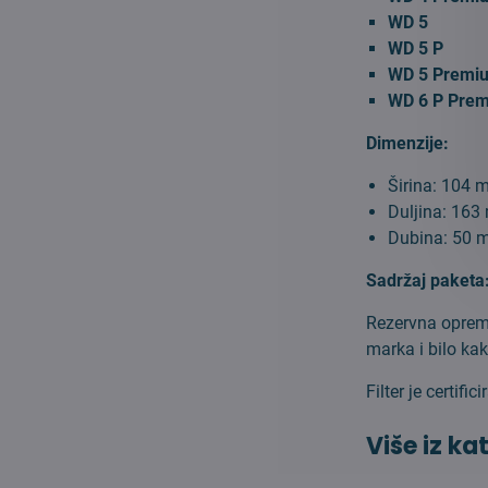
WD 5
WD 5 P
WD 5 Premi
WD 6 P Pre
Dimenzije:
Širina: 104
Duljina: 16
Dubina: 50
Sadržaj paketa
Rezervna oprema
marka i bilo ka
Filter je certi
Više iz ka