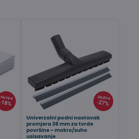
16,16 €
22,37 €
18%
27%
Univerzalni podni nastavak
promjera 36 mm za tvrde
površine – mokro/suho
usisavanje