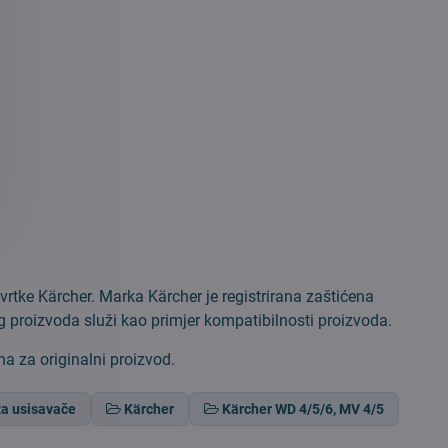
vrtke Kärcher. Marka Kärcher je registrirana zaštićena
og proizvoda služi kao primjer kompatibilnosti proizvoda.
na za originalni proizvod.
 za usisavače
Kärcher
Kärcher WD 4/5/6, MV 4/5