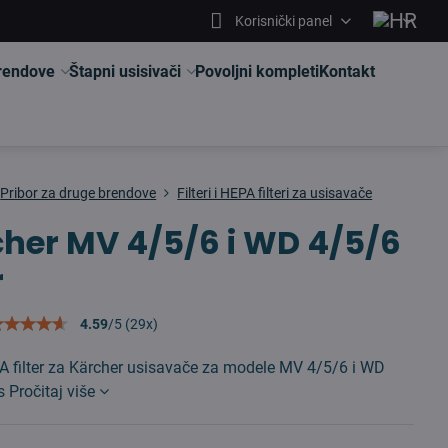
Korisnički panel
brendove
Štapni usisivači
Povoljni kompleti
Kontakt
Pribor za druge brendove
Filteri i HEPA filteri za usisavače
her MV 4/5/6 i WD 4/5/6
r
4.59
/
5
(
29
x)
A filter za Kärcher usisavače za modele MV 4/5/6 i WD
ks
Pročitaj više