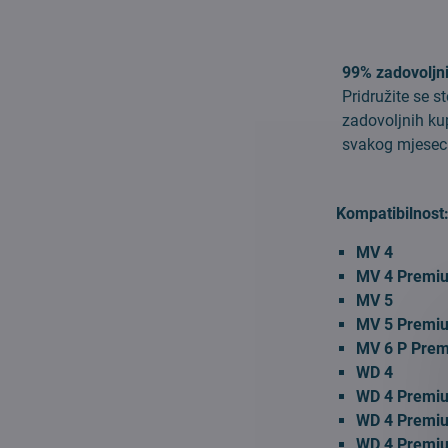
99% zadovoljn
Pridružite se 
zadovoljnih k
svakog mjesec
Kompatibilnost
MV 4
MV 4 Premi
MV 5
MV 5 Premi
MV 6 P Prem
WD 4
WD 4 Premi
WD 4 Premi
WD 4 Premiu