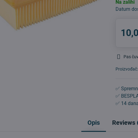
Na zalihi
Datum do
10,
Pas ču
Proizvođač
✅ Spremn
✅ BESPLA
✅ 14 dana
Opis
Reviews