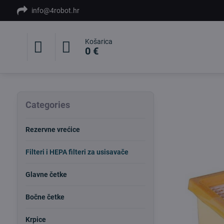
info@4robot.hr
Košarica
0 €
Categories
Rezervne vrećice
Filteri i HEPA filteri za usisavače
Glavne četke
Bočne četke
Krpice