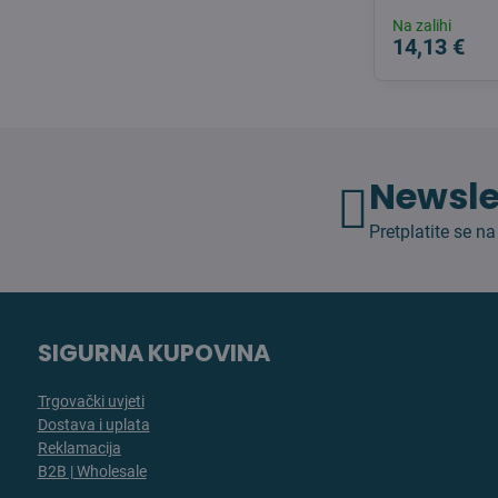
Na zalihi
14,13 €
Newsle
Pretplatite se na
SIGURNA KUPOVINA
Trgovački uvjeti
Dostava i uplata
Reklamacija
B2B | Wholesale