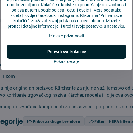
drugim zemljama. Kolačići se koriste za poboljšanje relevantnosti
oglasa putem Google oglasa -
detalji ovdje
ili Meta podataka
-
detalji ovdje
(Facebook, Instagram). Klikom na "Prihvati sve
um
kolačiće" izražavate svoj pristanak na ovu obradu. Možete
pronaći detaljne informacije ili urediti svoje postavke u nastavku.
mium
Izjava o privatnosti
 mm
Prihvati sve kolačiće
3 mm
Pokaži detalje
 mm
:
1 kom
 nije originalan proizvod Kärcher te za nju ne važi jamstvo od t
kvo korištenje trgovačkog naziva Kärcher, modela ili dijelova ov
ficiranog proizvođača komponenti za usisavače i potpuna je zamje
tegorije
Pribor za druge brendove
Filteri i HEPA filteri