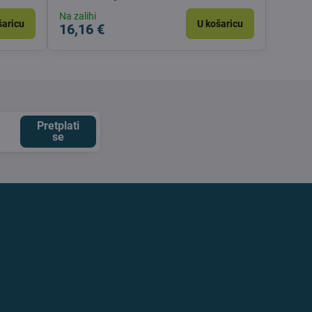
Na zalihi
šaricu
U košaricu
16,16 €
Pretplati
se