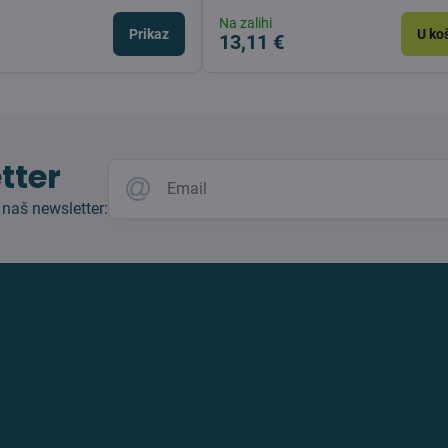
Na zalihi
Prikaz
U ko
13,11 €
tter
 naš newsletter: