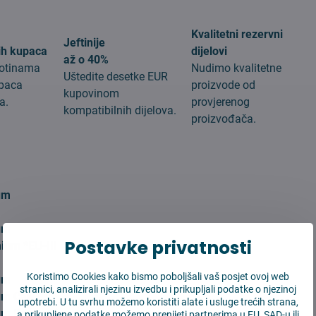
Kvalitetni rezervni
Jeftinije
ih kupaca
dijelovi
až o 40%
stotinama
Nudimo kvalitetne
Uštedite desetke EUR
upaca
proizvode od
kupovinom
a.
provjerenog
kompatibilnih dijelova.
proizvođača.
:
um
um
Postavke privatnosti
ium *EU-III
Koristimo Cookies kako bismo poboljšali vaš posjet ovoj web
um
stranici, analizirali njezinu izvedbu i prikupljali podatke o njezinoj
um Car
upotrebi. U tu svrhu možemo koristiti alate i usluge trećih strana,
m Renovation
a prikupljene podatke možemo prenijeti partnerima u EU, SAD-u ili