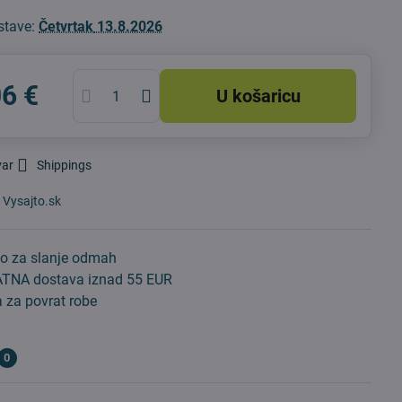
stave:
Četvrtak
13.8.2026
06 €
U košaricu
var
Shippings
:
Vysajto.sk
o za slanje odmah
TNA dostava iznad 55 EUR
 za povrat robe
0