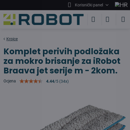
Korisnički panel
Krpice
Komplet perivih podložaka
za mokro brisanje za iRobot
Braava jet serije m - 2kom.
Ocjena
4.44
/
5
(
34
x)