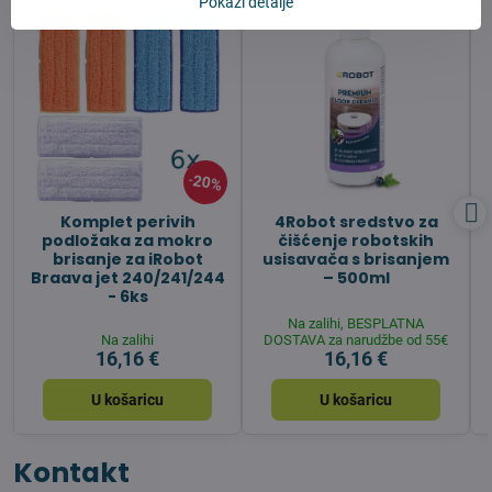
Pokaži detalje
20%
Komplet perivih
4Robot sredstvo za
podložaka za mokro
čišćenje robotskih
brisanje za iRobot
usisavača s brisanjem
Braava jet 240/241/244
– 500ml
- 6ks
Na zalihi, BESPLATNA
Na zalihi
DOSTAVA za narudžbe od 55€
16,16 €
16,16 €
U košaricu
U košaricu
Kontakt