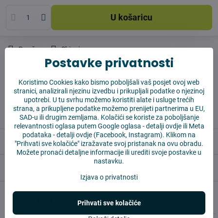
U košaricu
Pas čuvar
Shippings
Postavke privatnosti
Proizvođač:
Vysajto.sk
Koristimo Cookies kako bismo poboljšali vaš posjet ovoj web
stranici, analizirali njezinu izvedbu i prikupljali podatke o njezinoj
✅ Spremno za slanje odmah
upotrebi. U tu svrhu možemo koristiti alate i usluge trećih
✅ BESPLATNA dostava iznad 55 EUR
strana, a prikupljene podatke možemo prenijeti partnerima u EU,
✅ 14 dana za povrat robe
SAD-u ili drugim zemljama. Kolačići se koriste za poboljšanje
relevantnosti oglasa putem Google oglasa -
detalji ovdje
ili Meta
podataka -
detalji ovdje
(Facebook, Instagram). Klikom na
Opis
"Prihvati sve kolačiće" izražavate svoj pristanak na ovu obradu.
Možete pronaći detaljne informacije ili urediti svoje postavke u
nastavku.
Reviews
0
Izjava o privatnosti
Alternativni proizvodi
Prihvati sve kolačiće