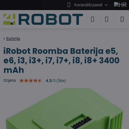
Korisnički panel
Baterija
iRobot Roomba Baterija e5,
e6, i3, i3+, i7, i7+, i8, i8+ 3400
mAh
Ocjena
4.5
/
5
(
56
x)