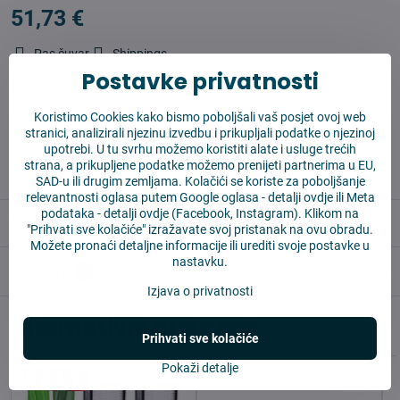
51,73 €
Pas čuvar
Shippings
Postavke privatnosti
Proizvođač:
Cameron Sino
Koristimo Cookies kako bismo poboljšali vaš posjet ovoj web
stranici, analizirali njezinu izvedbu i prikupljali podatke o njezinoj
✅ Spremno za slanje odmah
upotrebi. U tu svrhu možemo koristiti alate i usluge trećih
✅ BESPLATNA dostava iznad 55 EUR
strana, a prikupljene podatke možemo prenijeti partnerima u EU,
✅ 14 dana za povrat robe
SAD-u ili drugim zemljama. Kolačići se koriste za poboljšanje
relevantnosti oglasa putem Google oglasa -
detalji ovdje
ili Meta
podataka -
detalji ovdje
(Facebook, Instagram). Klikom na
Opis
"Prihvati sve kolačiće" izražavate svoj pristanak na ovu obradu.
Možete pronaći detaljne informacije ili urediti svoje postavke u
nastavku.
Reviews
0
Izjava o privatnosti
Alternativni proizvodi
Prihvati sve kolačiće
Pokaži detalje