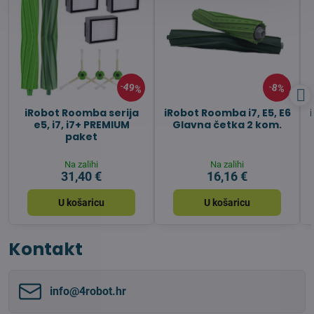
49%
8%
iRobot Roomba serija
iRobot Roomba i7, E5, E6
e5, i7, i7+ PREMIUM
Glavna četka 2 kom.
paket
Na zalihi
Na zalihi
31,40 €
16,16 €
U košaricu
U košaricu
Kontakt
info​@4robot​.hr