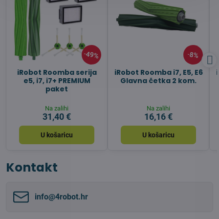
49%
8%
iRobot Roomba serija
iRobot Roomba i7, E5, E6
e5, i7, i7+ PREMIUM
Glavna četka 2 kom.
paket
Na zalihi
Na zalihi
31,40 €
16,16 €
U košaricu
U košaricu
Kontakt
info​@4robot​.hr