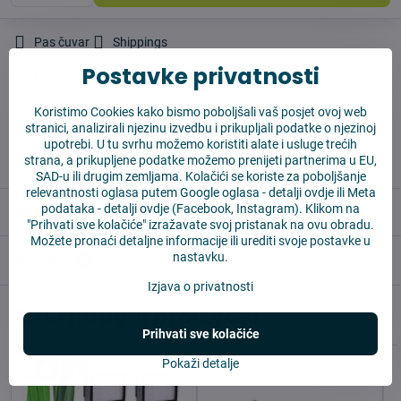
Pas čuvar
Shippings
Postavke privatnosti
Proizvođač:
Vysajto.sk
Koristimo Cookies kako bismo poboljšali vaš posjet ovoj web
✅ Spremno za slanje odmah
stranici, analizirali njezinu izvedbu i prikupljali podatke o njezinoj
✅ BESPLATNA dostava iznad 55 EUR
upotrebi. U tu svrhu možemo koristiti alate i usluge trećih
strana, a prikupljene podatke možemo prenijeti partnerima u EU,
✅ 14 dana za povrat robe
SAD-u ili drugim zemljama. Kolačići se koriste za poboljšanje
relevantnosti oglasa putem Google oglasa -
detalji ovdje
ili Meta
podataka -
detalji ovdje
(Facebook, Instagram). Klikom na
Opis
"Prihvati sve kolačiće" izražavate svoj pristanak na ovu obradu.
Možete pronaći detaljne informacije ili urediti svoje postavke u
nastavku.
Reviews
0
Izjava o privatnosti
Alternativni proizvodi
Prihvati sve kolačiće
Pokaži detalje