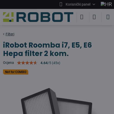
Korisnički panel
Filteri
iRobot Roomba i7, E5, E6
Hepa filter 2 kom.
Ocjena
4.64
/
5
(
45
x)
Not for COMBO