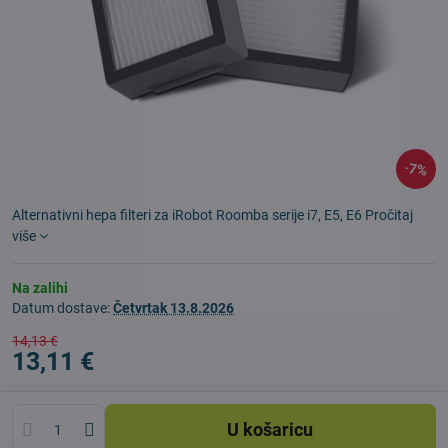
7%
Alternativni hepa filteri za iRobot Roomba serije i7, E5, E6
Pročitaj
više
Na zalihi
Datum dostave:
Četvrtak
13.8.2026
14,13 €
13,11 €
U košaricu