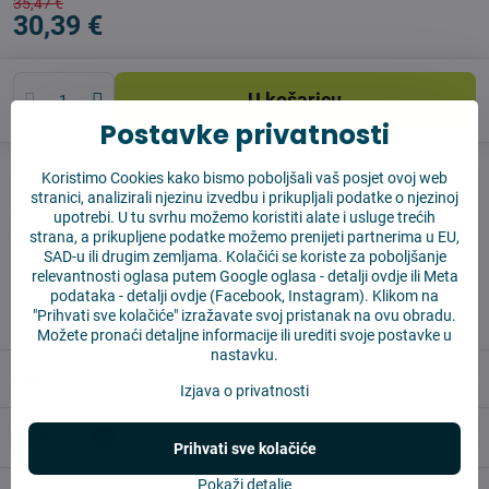
35,47 €
30,39 €
U košaricu
Postavke privatnosti
Pas čuvar
Shippings
Koristimo Cookies kako bismo poboljšali vaš posjet ovoj web
stranici, analizirali njezinu izvedbu i prikupljali podatke o njezinoj
Proizvođač:
Vysajto.sk
upotrebi. U tu svrhu možemo koristiti alate i usluge trećih
strana, a prikupljene podatke možemo prenijeti partnerima u EU,
SAD-u ili drugim zemljama. Kolačići se koriste za poboljšanje
✅ Spremno za slanje odmah
relevantnosti oglasa putem Google oglasa -
detalji ovdje
ili Meta
✅ BESPLATNA dostava iznad 55 EUR
podataka -
detalji ovdje
(Facebook, Instagram). Klikom na
"Prihvati sve kolačiće" izražavate svoj pristanak na ovu obradu.
✅ 14 dana za povrat robe
Možete pronaći detaljne informacije ili urediti svoje postavke u
nastavku.
Opis
Izjava o privatnosti
Reviews
0
Prihvati sve kolačiće
Pokaži detalje