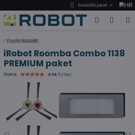
Korisnički panel
Povoljni kompleti
iRobot Roomba Combo 1138
PREMIUM paket
Ocjena
4.94
/
5
(
16
x)