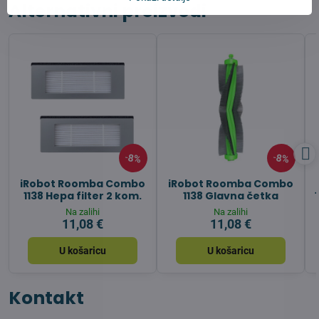
Alternativni proizvodi
8%
8%
iRobot Roomba Combo
iRobot Roomba Combo
1138 Hepa filter 2 kom.
1138 Glavna četka
Na zalihi
Na zalihi
11,08 €
11,08 €
U košaricu
U košaricu
Kontakt