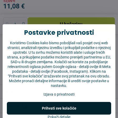
12,09 €
11,08 €
U košaricu
Postavke privatnosti
Pas čuvar
Shippings
Koristimo Cookies kako bismo poboljšali vaš posjet ovoj web
stranici, analizirali njezinu izvedbu i prikupljali podatke o njezinoj
Proizvođač:
Vysajto.sk
upotrebi. U tu svrhu možemo koristiti alate i usluge trećih
strana, a prikupljene podatke možemo prenijeti partnerima u EU,
SAD-u ili drugim zemljama. Kolačići se koriste za poboljšanje
✅ Spremno za slanje odmah
relevantnosti oglasa putem Google oglasa -
detalji ovdje
ili Meta
✅ BESPLATNA dostava iznad 55 EUR
podataka -
detalji ovdje
(Facebook, Instagram). Klikom na
"Prihvati sve kolačiće" izražavate svoj pristanak na ovu obradu.
✅ 14 dana za povrat robe
Možete pronaći detaljne informacije ili urediti svoje postavke u
nastavku.
Opis
Izjava o privatnosti
Reviews
0
Prihvati sve kolačiće
Pokaži detalje