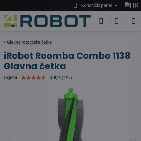
Korisnički panel
Glavne rotacijske četke
iRobot Roomba Combo 1138
Glavna četka
Ocjena
4.5
/
5
(
20
x)