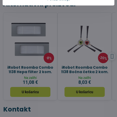
Alternativni proizvodi
20%
8%
iRobot Roomba Combo
iRobot Roomba Combo
1138 Hepa filter 2 kom.
1138 Bočna četka 2 kom.
Na zalihi
Na zalihi
11,08 €
8,03 €
U košaricu
U košaricu
Kontakt