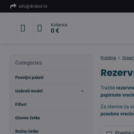
info@4robot.hr
Košarica
0 €
Početna
Drea
Categories
Rezerv
Povoljni paketi
Tražite
rezervn
Izabrati model
papirnate vreći
Filteri
Za stanice za 
posebne vrećic
Glavne četke
Bočne četke
Poredaj 