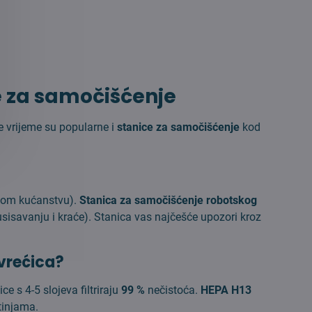
ce za samočišćenje
je vrijeme su popularne i
stanice za samočišćenje
kod
čnom kućanstvu).
Stanica za samočišćenje robotskog
sisavanju i kraće). Stanica vas najčešće upozori kroz
 vrećica?
ce s 4-5 slojeva filtriraju
99 %
nečistoća.
HEPA H13
tinjama.