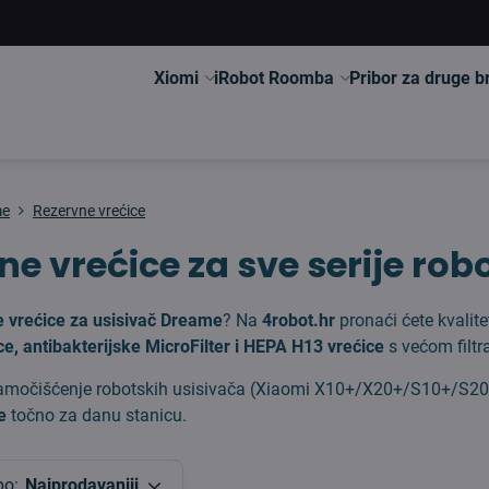
Xiomi
iRobot Roomba
Pribor za druge 
me
Rezervne vrećice
ne vrećice za sve serije ro
e vrećice za usisivač Dreame
? Na
4robot.hr
pronaći ćete kvalit
ce, antibakterijske MicroFilter i HEPA H13 vrećice
s većom filtr
samočišćenje robotskih usisivača (Xiaomi X10+/X20+/S10+/S
e
točno za danu stanicu.
po:
Najprodavaniji