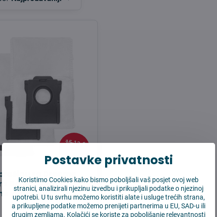
15,13 €
6%
Postavke privatnosti
 prašinu za Dreame
Koristimo Cookies kako bismo poboljšali vaš posjet ovoj web
a Roller (3 kom) -
stranici, analizirali njezinu izvedbu i prikupljali podatke o njezinoj
e vrećice za
upotrebi. U tu svrhu možemo koristiti alate i usluge trećih strana,
a prikupljene podatke možemo prenijeti partnerima u EU, SAD-u ili
drugim zemljama. Kolačići se koriste za poboljšanje relevantnosti