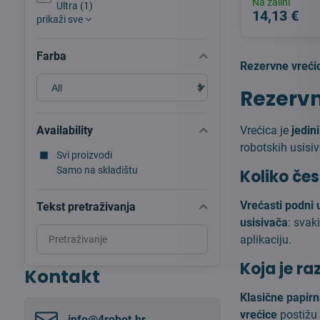
Na zalihi
Ultra (1)
14,13 €
prikaži sve
Farba
Rezervne vreći
Rezervn
Availability
Vrećica je
jedin
robotskih usisiv
Svi proizvodi
Samo na skladištu
Koliko čes
Vrećasti podni 
Tekst pretraživanja
usisivača
: svak
Search
aplikaciju.
filter
Koja je ra
results
Kontakt
by
Klasične papirn
fulltext
vrećice
postižu 
info​@4robot​.hr