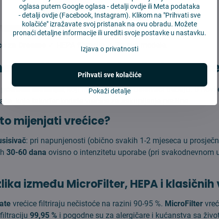
oglasa putem Google oglasa -
detalji ovdje
ili Meta podataka
U košaricu
-
detalji ovdje
(Facebook, Instagram). Klikom na "Prihvati sve
kolačiće" izražavate svoj pristanak na ovu obradu. Možete
pronaći detaljne informacije ili urediti svoje postavke u nastavku.
ce za Dreame
✓ HEPA filtracija ✓ Za sve modele.
Izjava o privatnosti
e vrećice za usisivače i stani
Prihvati sve kolačiće
i potrošni materijal
, koji mnogi vrećasti usisivači trebaju. U novi
Pokaži detalje
ača, koje također koriste vrećice za sakupljanje prašine.
to mijenjati vrećice?
usisivač
: pri napunjenosti (obično svakih 1-2 mjeseca u prosje
ih
30-60 dana
ovisno o intenzitetu uporabe (pri svakodnevnom u
zlika između MicroFilter, HEPA i klasičnih
ate
vrećice filtriraju nečistoće na razini 90-95 %.
MicroFilter
vreći
filtraciju
99,95 %
i pogodne su za alergičare i kućanstva sa živo