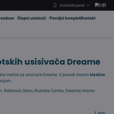
Korisnički panel
brendove
Štapni usisivači
Povoljni kompleti
Kontakt
botskih usisivača Dreame
etne vrećice za usisivače Dreame. U ponudi imamo
klasične
acijom.
20+, Roborock Qrevo, Roomba Combo, Dreame) imamo
1
item