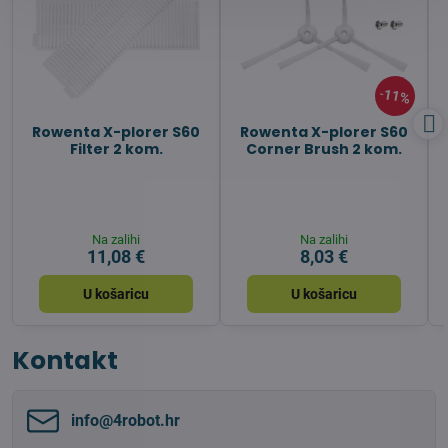
11%
Rowenta X-plorer S60
Rowenta X-plorer S60
Filter 2 kom.
Corner Brush 2 kom.
Na zalihi
Na zalihi
11,08 €
8,03 €
U košaricu
U košaricu
Kontakt
info​@4robot​.hr