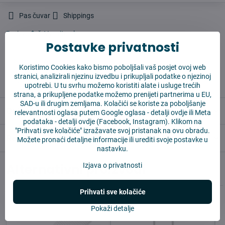
Pas čuvar
Shippings
Proizvođač:
Vysajto.sk
Postavke privatnosti
✅ Spremno za slanje odmah
Koristimo Cookies kako bismo poboljšali vaš posjet ovoj web
✅ BESPLATNA dostava iznad 55 EUR
stranici, analizirali njezinu izvedbu i prikupljali podatke o njezinoj
✅ 14 dana za povrat robe
upotrebi. U tu svrhu možemo koristiti alate i usluge trećih
strana, a prikupljene podatke možemo prenijeti partnerima u EU,
SAD-u ili drugim zemljama. Kolačići se koriste za poboljšanje
Opis
relevantnosti oglasa putem Google oglasa -
detalji ovdje
ili Meta
podataka -
detalji ovdje
(Facebook, Instagram). Klikom na
"Prihvati sve kolačiće" izražavate svoj pristanak na ovu obradu.
Reviews
0
Možete pronaći detaljne informacije ili urediti svoje postavke u
nastavku.
Alternativni proizvodi
Izjava o privatnosti
Prihvati sve kolačiće
Pokaži detalje