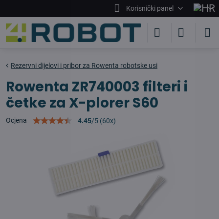
Korisnički panel
Rezervni dijelovi i pribor za Rowenta robotske usi
Rowenta ZR740003 filteri i
četke za X-plorer S60
Ocjena
4.45
/
5
(
60
x)