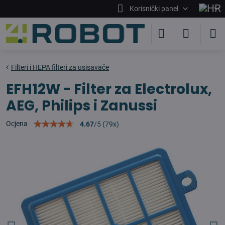
Korisnički panel
Filteri i HEPA filteri za usisavače
EFH12W - Filter za Electrolux,
AEG, Philips i Zanussi
Ocjena
4.67
/
5
(
79
x)