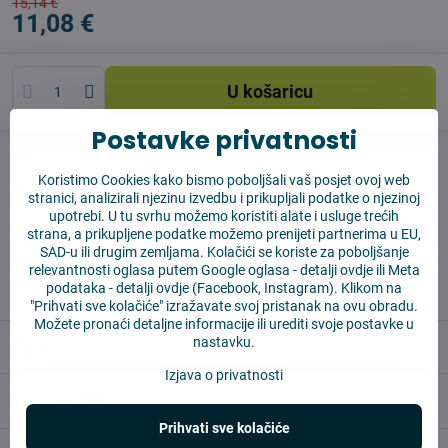
15,14 €
11,08 €
U košaricu
Postavke privatnosti
Pas čuvar
Shippings
Koristimo Cookies kako bismo poboljšali vaš posjet ovoj web
Proizvođač:
Vysajto.sk
stranici, analizirali njezinu izvedbu i prikupljali podatke o njezinoj
upotrebi. U tu svrhu možemo koristiti alate i usluge trećih
strana, a prikupljene podatke možemo prenijeti partnerima u EU,
✅ Spremno za slanje odmah
SAD-u ili drugim zemljama. Kolačići se koriste za poboljšanje
✅ BESPLATNA dostava iznad 55 EUR
relevantnosti oglasa putem Google oglasa -
detalji ovdje
ili Meta
podataka -
detalji ovdje
(Facebook, Instagram). Klikom na
✅ 14 dana za povrat robe
"Prihvati sve kolačiće" izražavate svoj pristanak na ovu obradu.
Možete pronaći detaljne informacije ili urediti svoje postavke u
nastavku.
Opis
Izjava o privatnosti
Reviews
0
Prihvati sve kolačiće