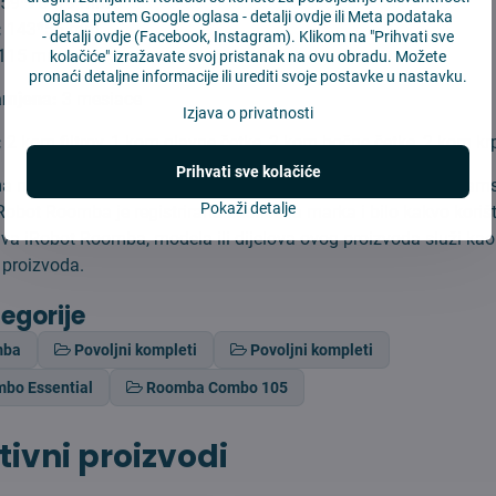
:
59*76*19 mm
oglasa putem Google oglasa -
detalji ovdje
ili Meta podataka
:
143*55 mm
-
detalji ovdje
(Facebook, Instagram). Klikom na "Prihvati sve
115 mm
kolačiće" izražavate svoj pristanak na ovu obradu. Možete
pronaći detaljne informacije ili urediti svoje postavke u nastavku.
amjena:
3 mesiace
Izjava o privatnosti
:
2 kom filtrov, 1 kom glavne četke, 2 kom bočne četke, 2 kom kr
Prihvati sve kolačiće
 nije originalan proizvod iRobot Roomba te za nju ne važi jam
Pokaži detalje
Robot Roomba je registrirana zaštićena marka i bilo kakvo koriš
va iRobot Roomba, modela ili dijelova ovog proizvoda služi kao
 proizvoda.
tegorije
mba
Povoljni kompleti
Povoljni kompleti
bo Essential
Roomba Combo 105
tivni proizvodi