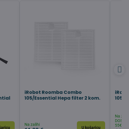
iRobot Roomba Combo
iRob
tial
105/Essential Hepa filter 2 kom.
105/E
Na zali
DOSTAV
Na zalihi
55€
šaricu
U košaricu