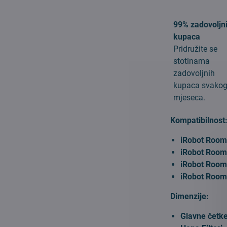
99% zadovoljn
kupaca
Pridružite se
stotinama
zadovoljnih
kupaca svako
mjeseca.
Kompatibilnost
iRobot Room
iRobot Room
iRobot Room
iRobot Roo
Dimenzije:
Glavne četk