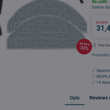
Na zalihi
Datum do
41,25 €
31,
41,25 €
Pas ču
23%
Proizvođač
✅ Spremn
✅ BESPLA
✅ 14 dana
Opis
Reviews