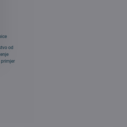
pice
stvo od
tenje
 primjer