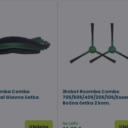
omba Combo
iRobot Roomba Combo
ial Glavna četka
705/505/405/205/105/Essen
Bočna četka 2 kom.
Na zalihi
U košaricu
U ko