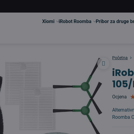
Xiomi
iRobot Roomba
Pribor za druge 
Početna
iRo
105/
Ocjena
Alternativ
Roomba Co