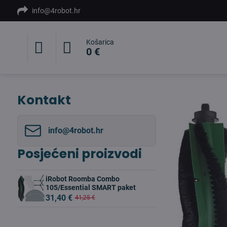
info@4robot.hr
Košarica
0 €
Kontakt
info​@4robot​.hr
Posjećeni proizvodi
iRobot Roomba Combo
105/Essential SMART paket
31,40 €
41,25 €