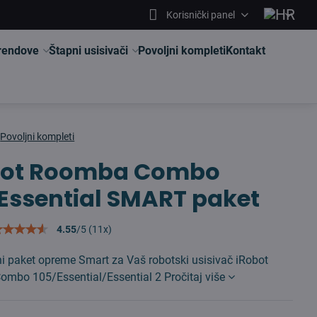
Korisnički panel
brendove
Štapni usisivači
Povoljni kompleti
Kontakt
Povoljni kompleti
bot Roomba Combo
Essential SMART paket
4.55
/
5
(
11
x)
ni paket opreme Smart za Vaš robotski usisivač iRobot
mbo 105/Essential/Essential 2
Pročitaj više