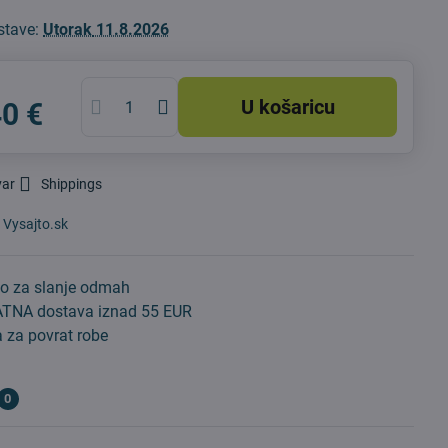
stave:
Utorak
11.8.2026
U košaricu
40 €
var
Shippings
:
Vysajto.sk
o za slanje odmah
TNA dostava iznad 55 EUR
 za povrat robe
0