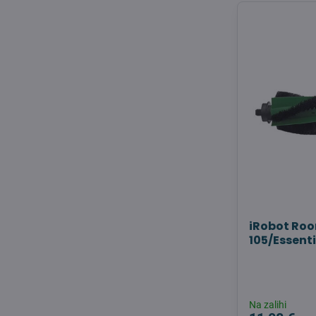
iRobot Ro
105/Essent
Na zalihi