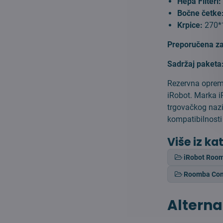
Hepa Filteri
Bočne četke
Krpice:
270*
Preporučena z
Sadržaj paketa
Rezervna oprema
iRobot. Marka i
trgovačkog nazi
kompatibilnosti
Više iz ka
iRobot Roo
Roomba Com
Alterna