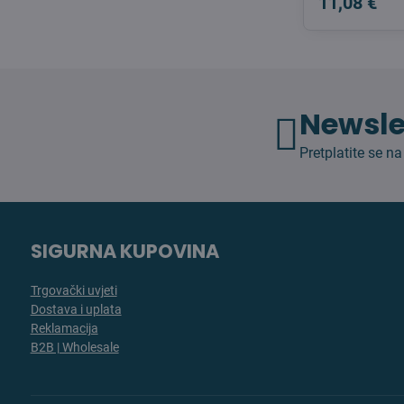
11,08 €
Newsle
Pretplatite se na
SIGURNA KUPOVINA
Trgovački uvjeti
Dostava i uplata
Reklamacija
B2B | Wholesale