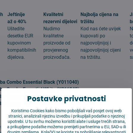
ih
Jeftinije
Kvalitetni
Najbolja cijena na
J
až o 40%
rezervni dijelovi
tržištu
b
Uštedite
Nudimo
Kod nas ćete uvijek
N
desetke EUR
kvalitetne
kupovati po
t
kupovinom
proizvode od
najpovoljnijoj i
d
g
kompatibilnih
provjerenog
najpovoljnijoj cijeni
v
dijelova.
proizvođača.
na tržištu.
s
:
ba Combo Essential Black (Y011040)
ba Combo Essential White (Y011240)
Postavke privatnosti
ba Combo Essential 2
mba Combo 105
Koristimo Cookies kako bismo poboljšali vaš posjet ovoj web
stranici, analizirali njezinu izvedbu i prikupljali podatke o njezinoj
upotrebi. U tu svrhu možemo koristiti alate i usluge trećih strana,
e:
168*36 mm
a prikupljene podatke možemo prenijeti partnerima u EU, SAD-u ili
drugim zemljama. Kolačići se koriste za poboljšanje relevantnosti