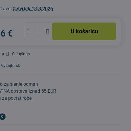
stave:
Četvrtak
13.8.2026
U košaricu
16 €
var
Shippings
:
Vysajto.sk
o za slanje odmah
TNA dostava iznad 55 EUR
 za povrat robe
0