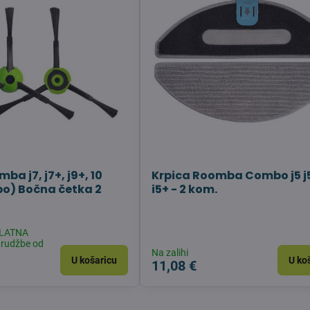
ba j7, j7+, j9+, 10
Krpica Roomba Combo j5 j5
o) Bočna četka 2
i5+ - 2 kom.
SPLATNA
rudžbe od
Na zalihi
U košaricu
U ko
11,08 €