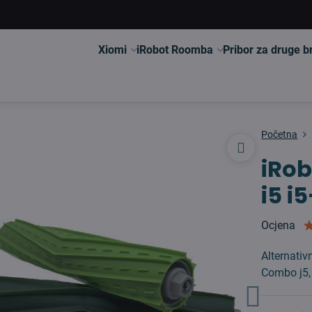
Xiomi
iRobot Roomba
Pribor za druge 
Početna
iRo
i5 i
Ocjena
Alternati
Combo j5, 