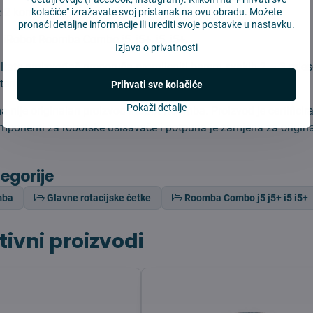
:
2 kom
kolačiće" izražavate svoj pristanak na ovu obradu. Možete
pronaći detaljne informacije ili urediti svoje postavke u nastavku.
 iRobot Roomba Combo j5, j5+, i5, i5+.
Izjava o privatnosti
ultate proizvođač preporuča promijeniti barem svakih 2 – 3 mjes
tenja.
Prihvati sve kolačiće
Pokaži detalje
 nije originalan proizvod iRobot Roomba. Proizvod je certificir
ponenti za robotske usisavače i potpuna je zamjena za origin
tegorije
mba
Glavne rotacijske četke
Roomba Combo j5 j5+ i5 i5+
tivni proizvodi