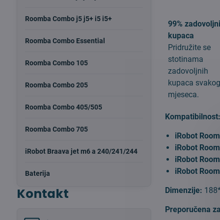
Roomba Combo j5 j5+ i5 i5+
99% zadovoljn
kupaca
Roomba Combo Essential
Pridružite se
stotinama
Roomba Combo 105
zadovoljnih
kupaca svako
Roomba Combo 205
mjeseca.
Roomba Combo 405/505
Kompatibilnost
Roomba Combo 705
iRobot Room
iRobot Room
iRobot Braava jet m6 a 240/241/244
iRobot Room
iRobot Room
Baterija
Kontakt
Dimenzije:
188
Preporučena z