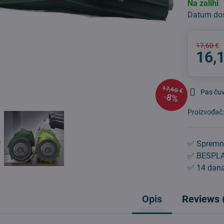
Na zalihi
Datum do
17,60 €
16,
17,60 €
Pas ču
8%
Proizvođač
✅ Spremn
✅ BESPLA
✅ 14 dana
Opis
Reviews