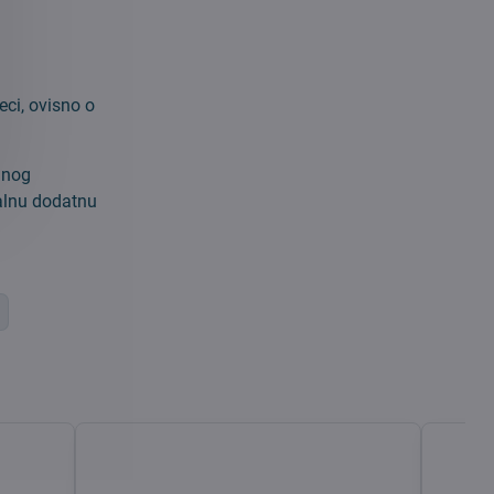
eci, ovisno o
anog
alnu dodatnu