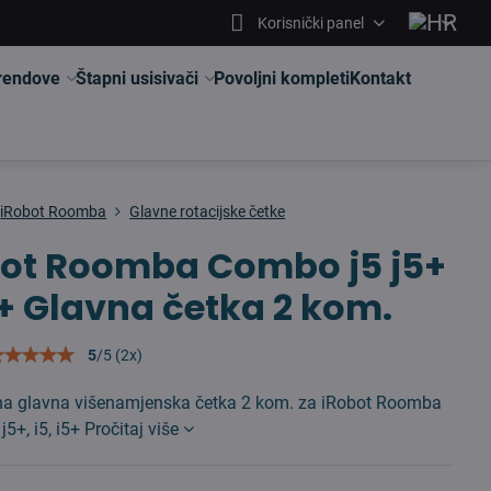
Korisnički panel
brendove
Štapni usisivači
Povoljni kompleti
Kontakt
iRobot Roomba
Glavne rotacijske četke
bot Roomba Combo j5 j5+
5+ Glavna četka 2 kom.
5
/
5
(
2
x)
vna glavna višenamjenska četka 2 kom. za iRobot Roomba
j5+, i5, i5+
Pročitaj više