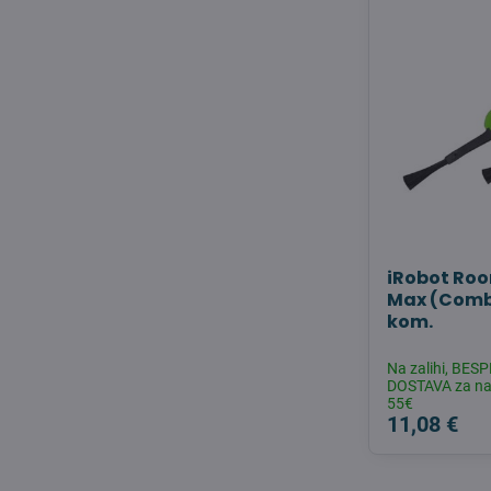
iRobot Room
Max (Comb
kom.
Na zalihi, BE
DOSTAVA za na
55€
11,08 €