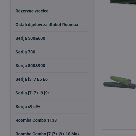
Rezervne vrećice
Ostali dijelovi za iRobot Roomba
Serija 500&600
Serija 700
Serija 800&900
Serija i3 i7 E5 E6
Serija j7 j7+ j9 j9+
Serija s9 s9+
Roomba Combo 1138
Roomba Combo j7 j7+ j9+ 10 Max