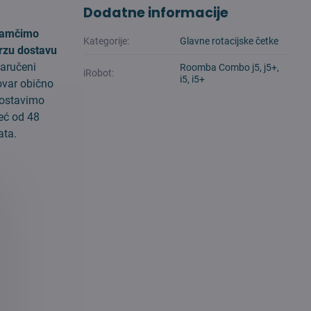
Dodatne informacije
amčimo
Kategorije:
Glavne rotacijske četke
rzu dostavu
aručeni
Roomba Combo j5, j5+,
iRobot:
i5, i5+
ovar obično
ostavimo
eć od 48
ata.