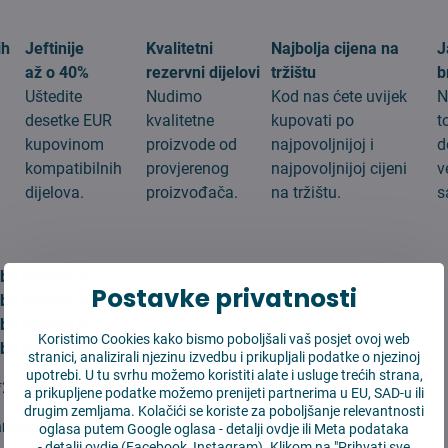
ih
Jeftinije
Kvalitetni
Najbolja cijena na
J
až o 40%
rezervni dijelovi
tržištu
b
Uštedite
Nudimo
Kod nas ćete uvijek
N
desetke EUR
kvalitetne
kupovati po
t
kupovinom
proizvode od
najpovoljnijoj i
d
g
kompatibilnih
provjerenog
najpovoljnijoj cijeni
v
dijelova.
proizvođača.
na tržištu.
s
:
ba Combo i5
Postavke privatnosti
ba Combo i5+
ba Combo j5
Koristimo Cookies kako bismo poboljšali vaš posjet ovoj web
ba Combo j5+
stranici, analizirali njezinu izvedbu i prikupljali podatke o njezinoj
upotrebi. U tu svrhu možemo koristiti alate i usluge trećih strana,
*25 mm
a prikupljene podatke možemo prenijeti partnerima u EU, SAD-u ili
drugim zemljama. Kolačići se koriste za poboljšanje relevantnosti
amjena:
3 mesiace
oglasa putem Google oglasa -
detalji ovdje
ili Meta podataka
-
detalji ovdje
(Facebook, Instagram). Klikom na "Prihvati sve