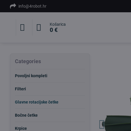
info@4robot.hr
Košarica
0 €
Categories
Povoljni kompleti
Filteri
Glavne rotacijske četke
Bočne četke
Krpice