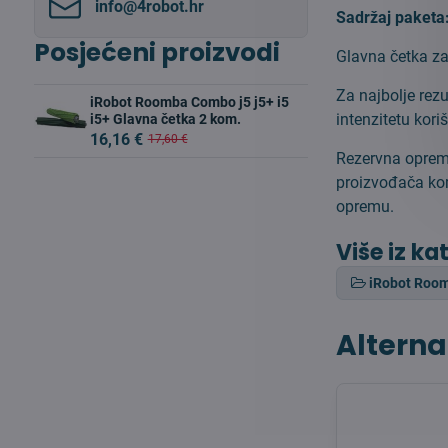
info​@4robot​.hr
Sadržaj paketa
Posjećeni proizvodi
Glavna četka za
Za najbolje rez
iRobot Roomba Combo j5 j5+ i5
intenzitetu koriš
i5+ Glavna četka 2 kom.
16,16 €
17,60 €
Rezervna oprema
proizvođača kom
opremu.
Više iz ka
iRobot Roo
Alterna