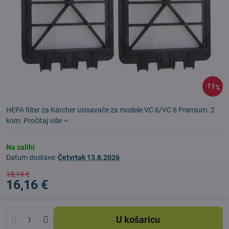
11%
HEPA filter za Kärcher usisavače za modele VC 6/VC 6 Premium. 2
kom.
Pročitaj više
Na zalihi
Datum dostave:
Četvrtak
13.8.2026
18,19 €
16,16 €
U košaricu