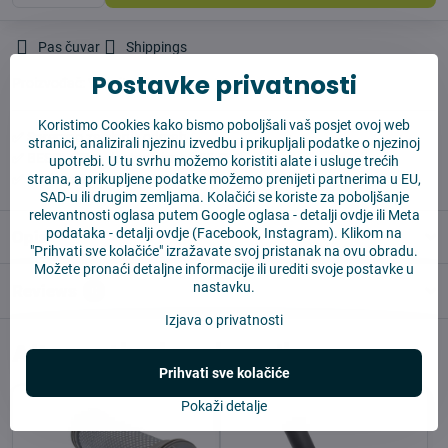
Pas čuvar
Shippings
Postavke privatnosti
Proizvođač:
Vysajto.sk
Koristimo Cookies kako bismo poboljšali vaš posjet ovoj web
✅ Spremno za slanje odmah
stranici, analizirali njezinu izvedbu i prikupljali podatke o njezinoj
✅ BESPLATNA dostava iznad 55 EUR
upotrebi. U tu svrhu možemo koristiti alate i usluge trećih
strana, a prikupljene podatke možemo prenijeti partnerima u EU,
✅ 14 dana za povrat robe
SAD-u ili drugim zemljama. Kolačići se koriste za poboljšanje
relevantnosti oglasa putem Google oglasa -
detalji ovdje
ili Meta
podataka -
detalji ovdje
(Facebook, Instagram). Klikom na
Opis
"Prihvati sve kolačiće" izražavate svoj pristanak na ovu obradu.
Možete pronaći detaljne informacije ili urediti svoje postavke u
nastavku.
Reviews
0
Izjava o privatnosti
Alternativni proizvodi
Prihvati sve kolačiće
Pokaži detalje