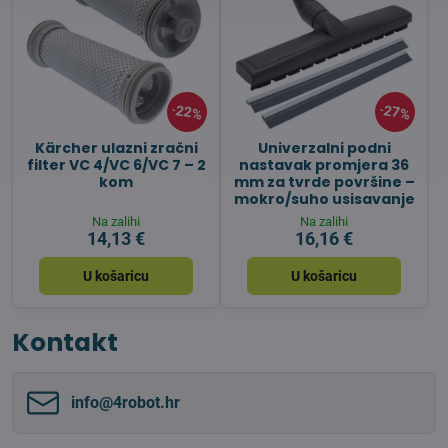
22%
27%
Kärcher ulazni zračni
Univerzalni podni
filter VC 4/VC 6/VC 7 – 2
nastavak promjera 36
kom
mm za tvrde površine –
mokro/suho usisavanje
Na zalihi
Na zalihi
14,13 €
16,16 €
U košaricu
U košaricu
Kontakt
info​@4robot​.hr