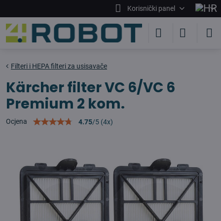
Korisnički panel
Filteri i HEPA filteri za usisavače
Kärcher filter VC 6/VC 6
Premium 2 kom.
Ocjena
4.75
/
5
(
4
x)