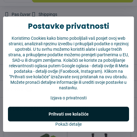
Pas čuvar
Shippings
Postavke privatnosti
Proizvođač:
Vysajto.sk
Koristimo Cookies kako bismo poboljšali vaš posjet ovoj web
✅ Spremno za slanje odmah
stranici, analizirali njezinu izvedbu i prikupljali podatke o njezinoj
✅ BESPLATNA dostava iznad 55 EUR
upotrebi. U tu svrhu možemo koristiti alate i usluge trećih
strana, a prikupljene podatke možemo prenijeti partnerima u EU,
✅ 14 dana za povrat robe
SAD-u ili drugim zemljama. Kolačići se koriste za poboljšanje
relevantnosti oglasa putem Google oglasa -
detalji ovdje
ili Meta
podataka -
detalji ovdje
(Facebook, Instagram). Klikom na
Opis
"Prihvati sve kolačiće" izražavate svoj pristanak na ovu obradu.
Možete pronaći detaljne informacije ili urediti svoje postavke u
nastavku.
Reviews
0
Izjava o privatnosti
Alternativni proizvodi
Prihvati sve kolačiće
Pokaži detalje