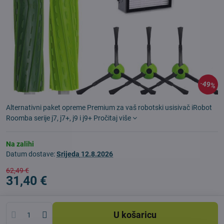
49%
Alternativni paket opreme Premium za vaš robotski usisivač iRobot
Roomba serije j7, j7+, j9 i j9+
Pročitaj više
Na zalihi
Datum dostave:
Srijeda
12.8.2026
62,49 €
31,40 €
U košaricu