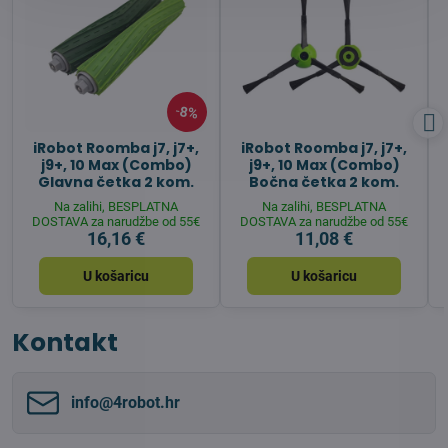
8%
iRobot Roomba j7, j7+,
iRobot Roomba j7, j7+,
j9+, 10 Max (Combo)
j9+, 10 Max (Combo)
Glavna četka 2 kom.
Bočna četka 2 kom.
Na zalihi, BESPLATNA
Na zalihi, BESPLATNA
DOSTAVA za narudžbe od 55€
DOSTAVA za narudžbe od 55€
16,16 €
11,08 €
U košaricu
U košaricu
Kontakt
info​@4robot​.hr