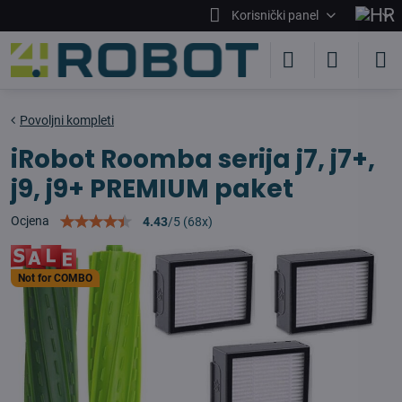
Korisnički panel
Povoljni kompleti
iRobot Roomba serija j7, j7+,
j9, j9+ PREMIUM paket
Ocjena
4.43
/
5
(
68
x)
Not for COMBO