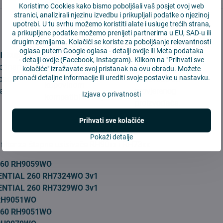
Koristimo Cookies kako bismo poboljšali vaš posjet ovoj web
stranici, analizirali njezinu izvedbu i prikupljali podatke o njezinoj
upotrebi. U tu svrhu možemo koristiti alate i usluge trećih strana,
a prikupljene podatke možemo prenijeti partnerima u EU, SAD-u ili
drugim zemljama. Kolačići se koriste za poboljšanje relevantnosti
Kvalitetni rezervni
Jeftinije
oglasa putem Google oglasa -
detalji ovdje
ili Meta podataka
ih kupaca
dijelovi
-
detalji ovdje
(Facebook, Instagram). Klikom na "Prihvati sve
až o 40%
stotinama
Nudimo kvalitetne
kolačiće" izražavate svoj pristanak na ovu obradu. Možete
Uštedite desetke EUR
pronaći detaljne informacije ili urediti svoje postavke u nastavku.
upaca
proizvode od
kupovinom
a.
provjerenog
Izjava o privatnosti
kompatibilnih dijelova.
proizvođača.
Prihvati sve kolačiće
:
Pokaži detalje
i filter za štapne usisivače RH90xx i RH73xx
360 RH9059WO
ENTIAL 260 RH7324WO 3v1
ENTIAL 260 RH7329WO 3v1
RH9051WO
360 RH9051WO