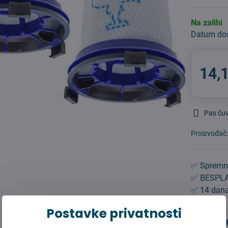
Na zalihi
Datum do
14,
Pas ču
Proizvođač
✅ Spremn
✅ BESPLA
✅ 14 dana
Postavke privatnosti
Opis
Reviews