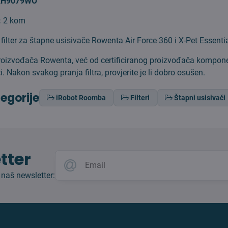
RH9079WO
:
2 kom
i filter za štapne usisivače Rowenta Air Force 360 i X-Pet Essenti
 proizvođača Rowenta, već od certificiranog proizvođača kompone
. Nakon svakog pranja filtra, provjerite je li dobro osušen.
tegorije
iRobot Roomba
Filteri
Štapni usisivači
tter
 naš newsletter: