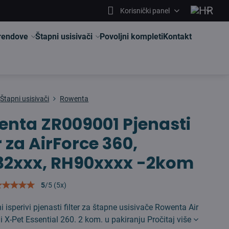
Korisnički panel
brendove
Štapni usisivači
Povoljni kompleti
Kontakt
Štapni usisivači
Rowenta
nta ZR009001 Pjenasti
er za AirForce 360,
32xxx, RH90xxxx -2kom
5
/
5
(
5
x)
ni isperivi pjenasti filter za štapne usisivače Rowenta Air
i X-Pet Essential 260. 2 kom. u pakiranju
Pročitaj više