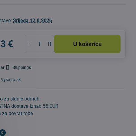
stave:
Srijeda
12.8.2026
13 €
U košaricu
var
Shippings
:
Vysajto.sk
o za slanje odmah
TNA dostava iznad 55 EUR
 za povrat robe
0