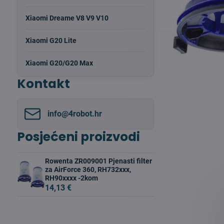
Xiaomi Dreame V8 V9 V10
Xiaomi G20 Lite
Xiaomi G20/G20 Max
Kontakt
info​@4robot​.hr
Posjećeni proizvodi
Rowenta ZR009001 Pjenasti filter
za AirForce 360, RH732xxx,
RH90xxxx -2kom
14,13 €