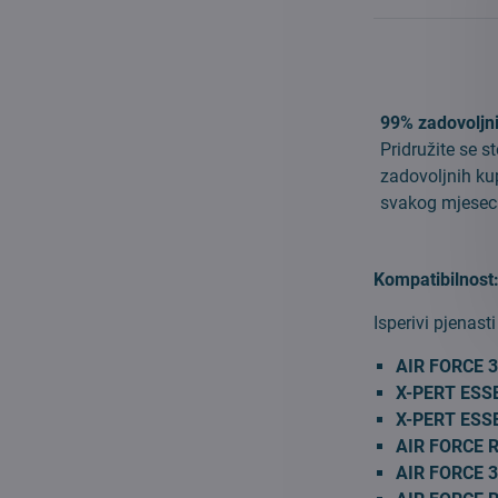
99% zadovoljn
Pridružite se 
zadovoljnih k
svakog mjesec
Kompatibilnost
Isperivi pjenast
AIR FORCE 
X-PERT ESS
X-PERT ESS
AIR FORCE 
AIR FORCE 