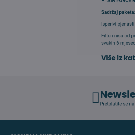
AIR FORCE 
Sadržaj paketa
Isperivi pjenast
Filteri nisu od
svakih 6 mjeseci
Više iz ka
Newsle
Pretplatite se na