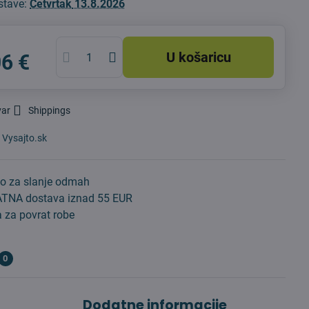
stave:
Četvrtak
13.8.2026
U košaricu
06 €
var
Shippings
:
Vysajto.sk
o za slanje odmah
TNA dostava iznad 55 EUR
 za povrat robe
0
Dodatne informacije