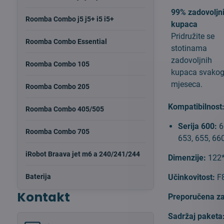
99% zadovoljn
Roomba Combo j5 j5+ i5 i5+
kupaca
Pridružite se
Roomba Combo Essential
stotinama
zadovoljnih
Roomba Combo 105
kupaca svako
mjeseca.
Roomba Combo 205
Kompatibilnost
Roomba Combo 405/505
Serija 600:
6
Roomba Combo 705
653, 655, 660
iRobot Braava jet m6 a 240/241/244
Dimenzije:
122
Baterija
Učinkovitost:
F8
Kontakt
Preporučena z
Sadržaj paketa