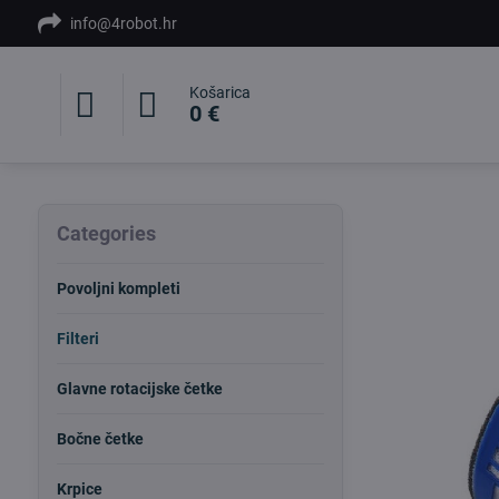
info@4robot.hr
Košarica
0 €
Categories
Povoljni kompleti
Filteri
Glavne rotacijske četke
Bočne četke
Krpice