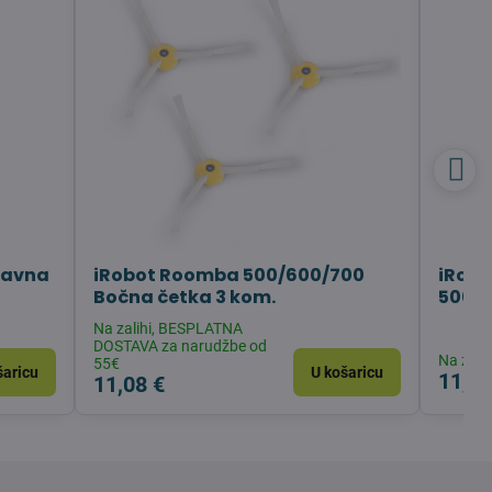
lavna
iRobot Roomba 500/600/700
iRobo
Bočna četka 3 kom.
500/6
Na zalihi, BESPLATNA
DOSTAVA za narudžbe od
Na zalih
55€
šaricu
U košaricu
11,08
11,08 €