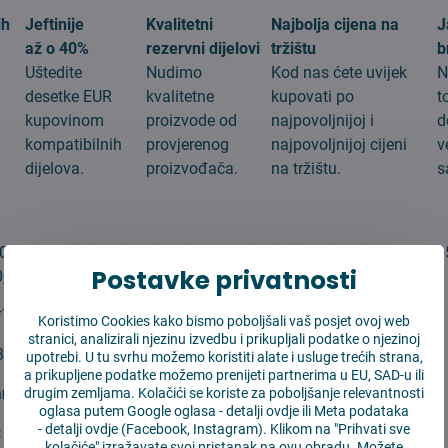
ih
Jeftinije
Kvalitetni
Najbolja cijena na
J
až o 40%
rezervni dijelovi
tržištu
b
Uštedite
Nudimo
Kod nas ćete uvijek
N
desetke EUR
kvalitetne
kupovati po
t
kupovinom
proizvode od
najpovoljnijoj i
d
g
kompatibilnih
provjerenog
najpovoljnijoj cijeni
v
dijelova.
proizvođača.
na tržištu.
s
:
05, 606, 615, 616, 620, 620 PET, 621 XLife, 630, 631, 645, 650, 6
Postavke privatnosti
, 660 PET, 670, 671, 675, 676, 680, 681, 695, 696 a ďalšie
*75*9 mm
Koristimo Cookies kako bismo poboljšali vaš posjet ovoj web
stranici, analizirali njezinu izvedbu i prikupljali podatke o njezinoj
 (prema EN779:2012, učinkovitost filtracije 90-95% pre 0.4μm)
upotrebi. U tu svrhu možemo koristiti alate i usluge trećih strana,
a prikupljene podatke možemo prenijeti partnerima u EU, SAD-u ili
amjena:
3 mesiace
drugim zemljama. Kolačići se koriste za poboljšanje relevantnosti
oglasa putem Google oglasa -
detalji ovdje
ili Meta podataka
-
detalji ovdje
(Facebook, Instagram). Klikom na "Prihvati sve
:
2 kom
kolačiće" izražavate svoj pristanak na ovu obradu. Možete