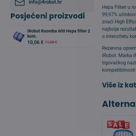
info​@4robot​.hr
Hepa Filteri u r
Posjećeni proizvodi
99,97% učinkovi
znači High Effici
najbolje rezulta
iRobot Roomba 600 Hepa filter 2
o intenzitetu kor
kom.
10,06 €
11,08 €
Rezervna oprema
iRobot. Marka i
trgovačkog nazi
kompatibilnosti
Više iz ka
Alterna