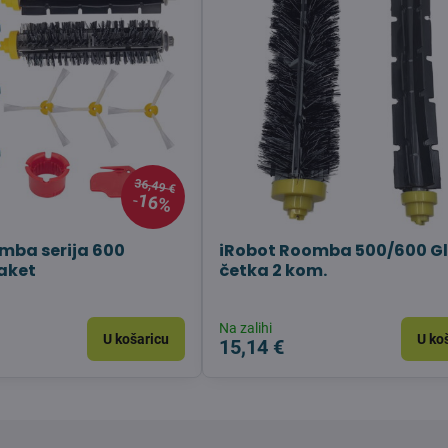
36,49 €
16%
mba serija 600
iRobot Roomba 500/600 G
aket
četka 2 kom.
Na zalihi
U košaricu
U ko
15,14 €