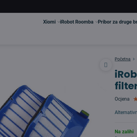
Xiomi
iRobot Roomba
Pribor za druge 
Početna
iRo
filt
Ocjena
Alternativ
Na zalihi