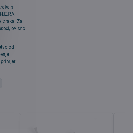
zraka s
H.E.P.A.
ca zraka. Za
eseci, ovisno
stvo od
tenje
 primjer