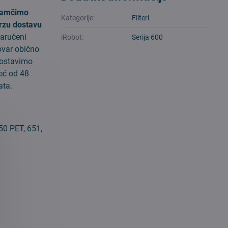
amčimo
Kategorije:
Filteri
rzu dostavu
aručeni
iRobot:
Serija 600
ovar obično
ostavimo
eć od 48
ata.
50 PET, 651,