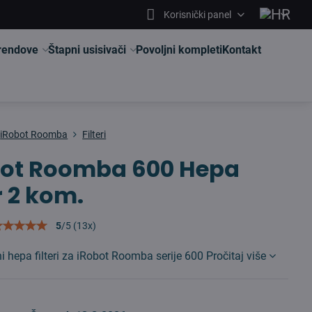
Korisnički panel
brendove
Štapni usisivači
Povoljni kompleti
Kontakt
iRobot Roomba
Filteri
bot Roomba 600 Hepa
er 2 kom.
5
/
5
(
13
x)
ni hepa filteri za iRobot Roomba serije 600
Pročitaj više