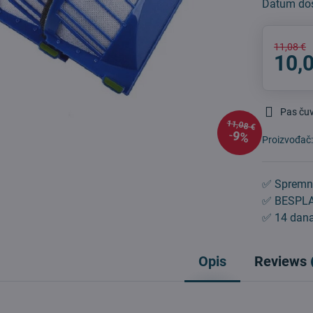
Datum do
11,08 €
10,
Pas ču
11,08 €
9%
Proizvođač
✅ Spremn
✅ BESPLA
✅ 14 dana
Opis
Reviews