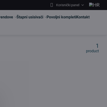
Korisnički panel
brendove
Štapni usisivači
Povoljni kompleti
Kontakt
1
product