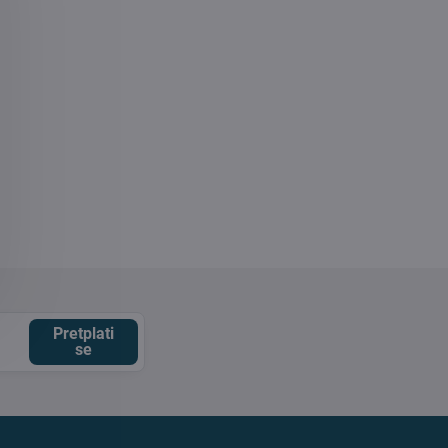
Pretplati
se