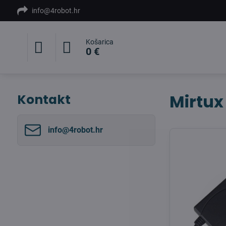
info@4robot.hr
Košarica
0 €
Mirtux
Kontakt
info​@4robot​.hr