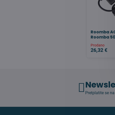
Roomba AC
Roomba 50
Prodano
26,32 €
Newsle
Pretplatite se na