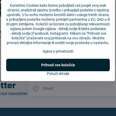
Koristimo Cookies kako bismo poboljšali vaš posjet ovoj web
stranici, analizirali njezinu izvedbu i prikupljali podatke o njezinoj
upotrebi. U tu svrhu možemo koristiti alate i usluge trećih strana,
a prikupljene podatke možemo prenijeti partnerima u EU, SAD-u ili
drugim zemljama. Kolačići se koriste za poboljšanje relevantnosti
oglasa putem Google oglasa -
detalji ovdje
ili Meta podataka
 adapter za iRobot
-
detalji ovdje
(Facebook, Instagram). Klikom na "Prihvati sve
0/600/700/800/900
kolačiće" izražavate svoj pristanak na ovu obradu. Možete
pronaći detaljne informacije ili urediti svoje postavke u nastavku.
Prikaz
Izjava o privatnosti
Prihvati sve kolačiće
Pokaži detalje
tter
 naš newsletter: