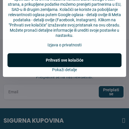
Kontakt
strana, a prikupljene podatke možemo prenijeti partnerima u EU,
SAD-u ili drugim zemljama. Kolačići se koriste za poboljšanje
relevantnosti oglasa putem Google oglasa -
detalji ovdje
ili Meta
podataka -
detalji ovdje
(Facebook, Instagram). Klikom na
info​@4robot​.hr
"Prihvati sve kolačiće" izražavate svoj pristanak na ovu obradu.
Možete pronaći detaljne informacije ili urediti svoje postavke u
nastavku.
Izjava o privatnosti
Prihvati sve kolačiće
Newsletter
Pokaži detalje
Pretplatite se na naš newsletter:
Pretplati
se
SIGURNA KUPOVINA